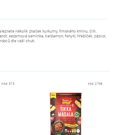
znete několik značek kurkumy, římského kmínu, čilli,
andr, sezamová semínka, kardamon, fenykl, hřebíček, zázvor,
robců dle vaší chuti.
Kód:
373
Kód:
2768