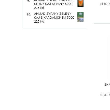
ČERNÝ ČAJ SYPANÝ 500G
81,82 
225 Kč
AHMAD SYPANÝ ZELENÝ
ČAJ S KARDAMONEM 500G
220 Kč
SHA
88,39 