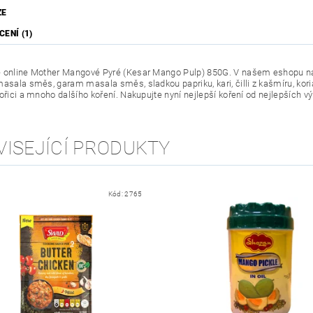
ZE
ENÍ (1)
 online Mother Mangové Pyré (Kesar Mango Pulp) 850G. V našem eshopu nale
masala směs, garam masala směs, sladkou papriku, kari, čilli z kašmíru, kori
ořici a mnoho dalšího koření. Nakupujte nyní nejlepší koření od nejlepších vý
VISEJÍCÍ PRODUKTY
Kód:
2765