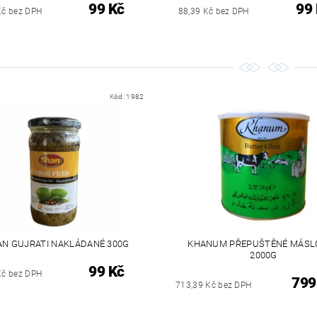
99 Kč
99
Kč bez DPH
88,39 Kč bez DPH
Kód:
1982
N GUJRATI NAKLÁDANÉ 300G
KHANUM PŘEPUŠTĚNÉ MÁSL
2000G
99 Kč
Kč bez DPH
799
713,39 Kč bez DPH