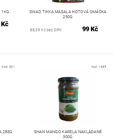
 1KG
SWAD TIKKA MASALA HOTOVÁ OMÁČKA
250G
 Kč
99 Kč
88,39 Kč bez DPH
Kód:
391
Kód:
1985
A 283G
SHAN MANGO KARELA NAKLÁDANÉ
300G