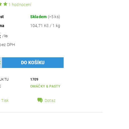
1 hodnocení
st
Skladem
(>5 ks)
ena
104,71 Kč / 1 kg
č
/ ks
79,46 Kč bez DPH
UKTU
1709
E
OMÁČKY & PASTY
Tisk
Dotaz