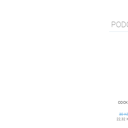
POD
COCK
30 K
22,32 