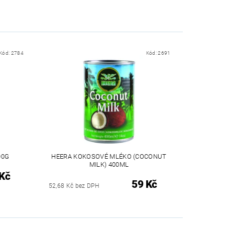
Kód:
2784
Kód:
2691
00G
HEERA KOKOSOVÉ MLÉKO (COCONUT
MILK) 400ML
Kč
59 Kč
52,68 Kč bez DPH