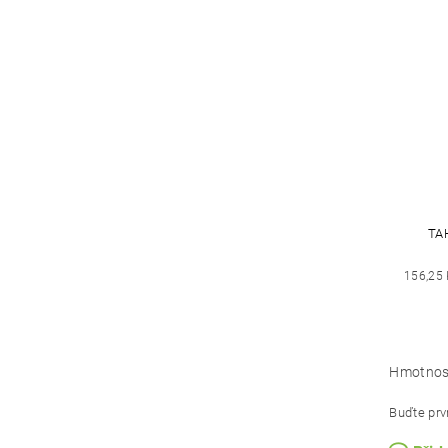
TA
156,25
Hmotnos
Buďte prvn