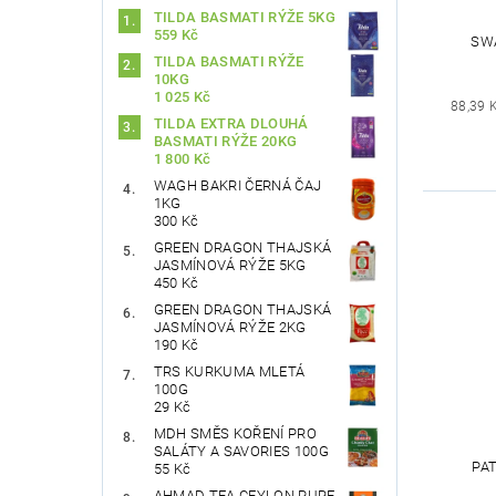
TILDA BASMATI RÝŽE 5KG
559 Kč
SW
TILDA BASMATI RÝŽE
10KG
1 025 Kč
88,39 
TILDA EXTRA DLOUHÁ
BASMATI RÝŽE 20KG
1 800 Kč
WAGH BAKRI ČERNÁ ČAJ
1KG
300 Kč
GREEN DRAGON THAJSKÁ
JASMÍNOVÁ RÝŽE 5KG
450 Kč
GREEN DRAGON THAJSKÁ
JASMÍNOVÁ RÝŽE 2KG
190 Kč
TRS KURKUMA MLETÁ
100G
29 Kč
MDH SMĚS KOŘENÍ PRO
SALÁTY A SAVORIES 100G
PA
55 Kč
AHMAD TEA CEYLON PURE