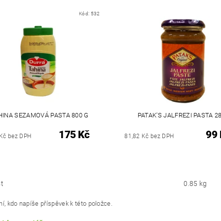
Kód:
532
HINA SEZAMOVÁ PASTA 800 G
PATAK'S JALFREZI PASTA 2
175 Kč
99 
 Kč bez DPH
81,82 Kč bez DPH
t
0.85 kg
í, kdo napíše příspěvek k této položce.