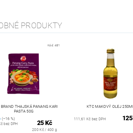
OBNÉ PRODUKTY
Kód:
481
 BRAND THAJSKÁ PANANG KARI
KTC MAKOVÝ OLEJ 250M
PASTA 50G
125
č
(–16 %)
111,61 Kč bez DPH
25 Kč
Kč bez DPH
200 Kč / 400 g