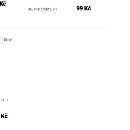
 Kč
99 Kč
88,39 Kč bez DPH
Kód:
301
O GHÍ
 Kč