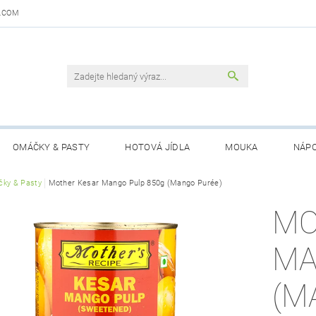
.COM
OMÁČKY & PASTY
HOTOVÁ JÍDLA
MOUKA
NÁPO
DAJŮ
ky & Pasty
Mother Kesar Mango Pulp 850g (Mango Purée)
OBCHODNÍ PODMÍNKY
KONTAKTY
GARANCE 
MO
MA
(M