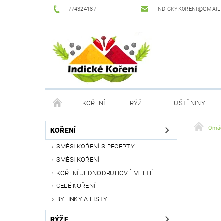
774324187
INDICKYKORENI@GMAIL
KOŘENÍ
RÝŽE
LUŠTĚNINY
DROGERIE
PODMÍNKY OCHRANY OSOBNÍCH Ú
Omáč
KOŘENÍ
SMĚSI KOŘENÍ S RECEPTY
SMĚSI KOŘENÍ
KOŘENÍ JEDNODRUHOVÉ MLETÉ
CELÉ KOŘENÍ
BYLINKY A LISTY
RÝŽE