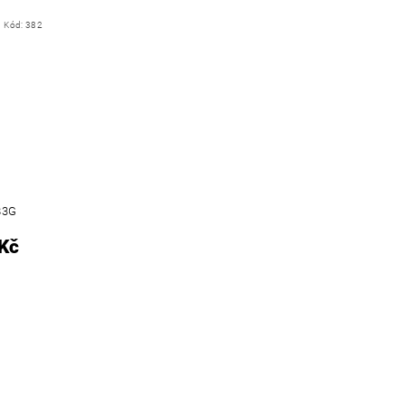
Kód:
382
83G
Kč