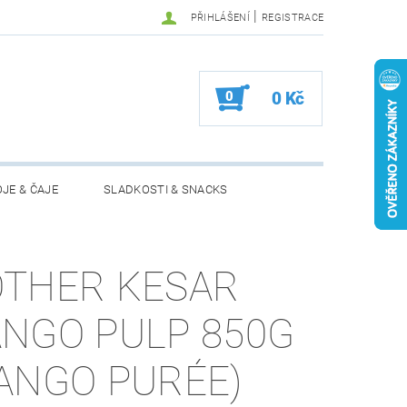
|
PŘIHLÁŠENÍ
REGISTRACE
0
0 Kč
JE & ČAJE
SLADKOSTI & SNACKS
MOŽNOSTI VRÁCENÍ ZBOŽÍ
THER KESAR
NGO PULP 850G
ANGO PURÉE)