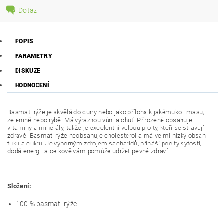
Dotaz
POPIS
PARAMETRY
DISKUZE
HODNOCENÍ
Basmati rýže je skvělá do curry nebo jako příloha k jakémukoli masu,
zelenině nebo rybě. Má výraznou vůni a chuť. Přirozeně obsahuje
vitaminy a minerály, takže je excelentní volbou pro ty, kteří se stravují
zdravě. Basmati rýže neobsahuje cholesterol a má velmi nízký obsah
tuku a cukru. Je výborným zdrojem sacharidů, přináší pocity sytosti,
dodá energii a celkově vám pomůže udržet pevné zdraví.
Složení:
100 % basmati rýže