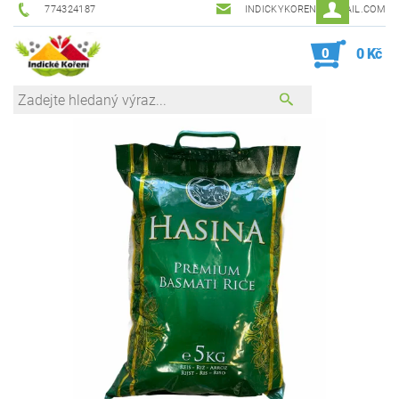
774324187
INDICKYKORENI@GMAIL.COM
0
0 Kč