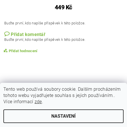
449 Kč
Buďte první, kdo napíše příspěvek k této položce.
Přidat komentář
Buďte první, kdo napíše příspěvek k této položce.
Přidat hodnocení
Tento web používá soubory cookie. Dalším procházením
tohoto webu vyjadřujete souhlas s jejich používáním..
|
|
|
Obchodní podmínky
Podmínky ochrany osobních
Vrácení zboží
Více informací
zde
.
|
|
Reklamační podmínky
Doprava a poštovné
Kontakty
NASTAVENÍ
Upravit nastavení cookies
2026 © Indicky Koreni, všechna práva vyhrazena