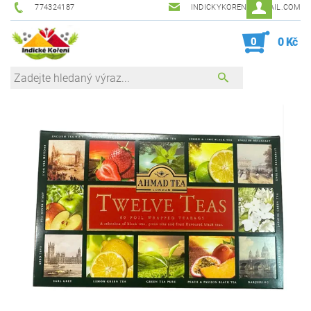
774324187
INDICKYKORENI@GMAIL.COM
0
0 Kč