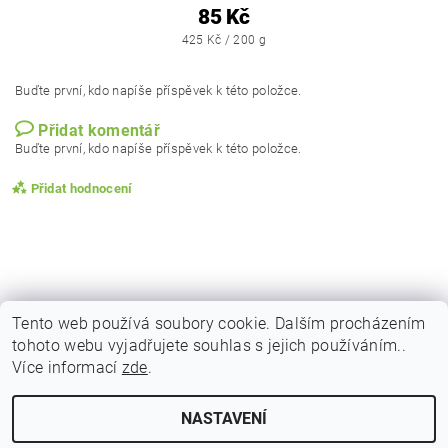
85 Kč
425 Kč / 200 g
Buďte první, kdo napíše příspěvek k této položce.
Přidat komentář
Buďte první, kdo napíše příspěvek k této položce.
Přidat hodnocení
Tento web používá soubory cookie. Dalším procházením
tohoto webu vyjadřujete souhlas s jejich používáním..
|
|
|
Obchodní podmínky
Podmínky ochrany osobních
Vrácení zboží
Více informací
zde
.
|
|
Reklamační podmínky
Doprava a poštovné
Kontakty
NASTAVENÍ
Upravit nastavení cookies
2026 © Indicky Koreni, všechna práva vyhrazena