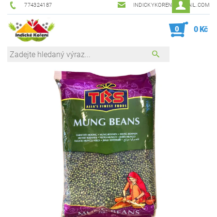
774324187
INDICKYKORENI@GMAIL.COM
0
0 Kč