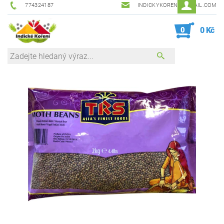
774324187
INDICKYKORENI@GMAIL.COM
0
0 Kč