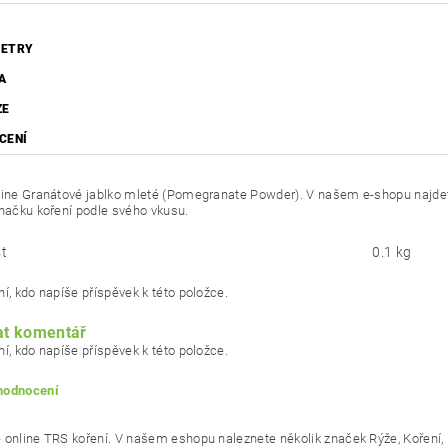
ETRY
A
ZE
CENÍ
line Granátové jablko mleté (Pomegranate Powder). V našem e-shopu najdete
značku koření podle svého vkusu.
t
0.1 kg
í, kdo napíše příspěvek k této položce.
at komentář
í, kdo napíše příspěvek k této položce.
 hodnocení
 online TRS koření. V našem eshopu naleznete několik značek Rýže, Koření, M