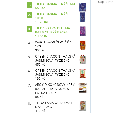
Čaje a mn
TILDA BASMATI RÝŽE 5KG
559 Kč
TILDA BASMATI RÝŽE
10KG
1 025 Kč
TILDA EXTRA DLOUHÁ
BASMATI RÝŽE 20KG
1 800 Kč
WAGH BAKRI ČERNÁ ČAJ
1KG
300 Kč
Vlože
GREEN DRAGON THAJSKÁ
JASMÍNOVÁ RÝŽE 5KG
450 Kč
GREEN DRAGON THAJSKÁ
JASMÍNOVÁ RÝŽE 2KG
190 Kč
AROY-D KOKOSOVÝ KRÉM
500 ML – 85 % KOKOS,
EXTRA HUSTÝ
55 Kč
TILDA LÁMANÁ BASMATI
RÝŽE 10KG
410 Kč