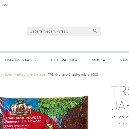
.COM
OMÁČKY & PASTY
HOTOVÁ JÍDLA
MOUKA
NÁPO
DAJŮ
ní
Koření jednodruhové mleté
OBCHODNÍ PODMÍNKY
TRS Granátové jablko mleté 100G
KONTAKTY
GARANCE 
TR
JA
10