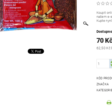
Koupit onl
našem e-sh
Kupte nyní
Dostupno
70 K
KÓD PROD
ZNAČKA
KATEGORI