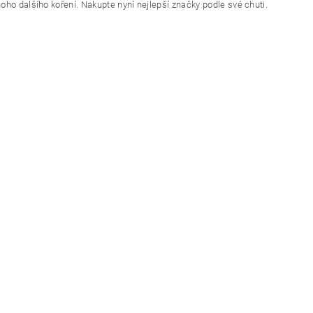
oho dalšího koření. Nakupte nyní nejlepší značky podle své chuti.
ním hodnocení souhlasíte s
podmínkami ochrany osobních údajů