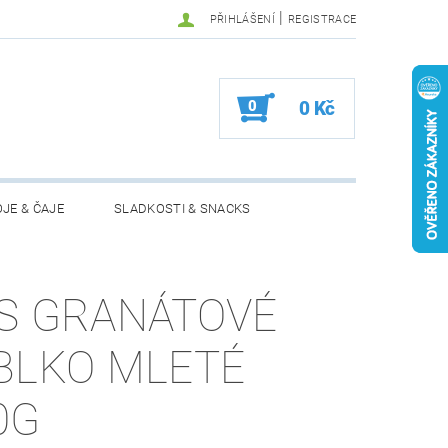
|
PŘIHLÁŠENÍ
REGISTRACE
0
0 Kč
JE & ČAJE
SLADKOSTI & SNACKS
MOŽNOSTI VRÁCENÍ ZBOŽÍ
S GRANÁTOVÉ
BLKO MLETÉ
0G