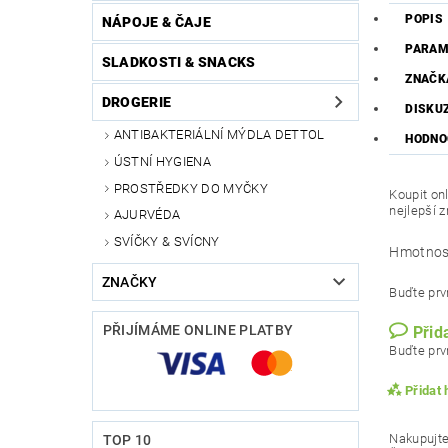
POPIS
NÁPOJE & ČAJE
PARAM
SLADKOSTI & SNACKS
ZNAČK
DROGERIE
DISKU
ANTIBAKTERIÁLNÍ MÝDLA DETTOL
HODNO
ÚSTNÍ HYGIENA
PROSTŘEDKY DO MYČKY
Koupit on
nejlepší 
AJURVÉDA
SVÍČKY & SVÍCNY
Hmotnos
ZNAČKY
Buďte prvn
PŘIJÍMÁME ONLINE PLATBY
Přid
Buďte prvn
Přidat
Nakupujte
TOP 10