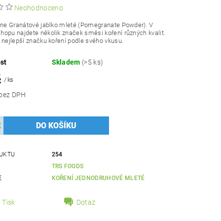
Neohodnoceno
ine Granátové jablko mleté (Pomegranate Powder). V
opu najdete několik značek směsi koření různých kvalit.
 nejlepší značku koření podle svého vkusu.
st
Skladem
(>5 ks)
č
/ ks
62,50 Kč bez DPH
UKTU
254
TRS FOODS
E
KOŘENÍ JEDNODRUHOVÉ MLETÉ
Tisk
Dotaz