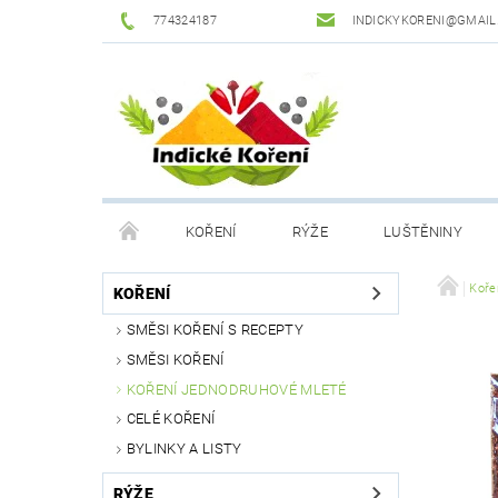
774324187
INDICKYKORENI@GMAIL
KOŘENÍ
RÝŽE
LUŠTĚNINY
DROGERIE
PODMÍNKY OCHRANY OSOBNÍCH Ú
Koře
KOŘENÍ
SMĚSI KOŘENÍ S RECEPTY
SMĚSI KOŘENÍ
KOŘENÍ JEDNODRUHOVÉ MLETÉ
CELÉ KOŘENÍ
BYLINKY A LISTY
RÝŽE