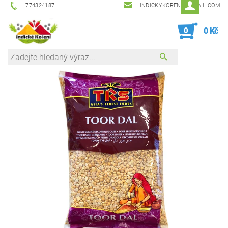
774324187
INDICKYKORENI@GMAIL.COM
0
0 Kč