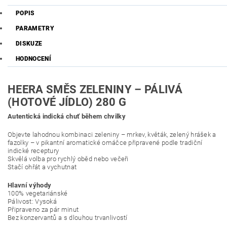
POPIS
PARAMETRY
DISKUZE
HODNOCENÍ
HEERA SMĚS ZELENINY – PÁLIVÁ
(HOTOVÉ JÍDLO) 280 G
Autentická indická chuť během chvilky
Objevte lahodnou kombinaci zeleniny – mrkev, květák, zelený hrášek a
fazolky – v pikantní aromatické omáčce připravené podle tradiční
indické receptury
Skvělá volba pro rychlý oběd nebo večeři
Stačí ohřát a vychutnat
Hlavní výhody
100% vegetariánské
Pálivost: Vysoká
Připraveno za pár minut
Bez konzervantů a s dlouhou trvanlivostí