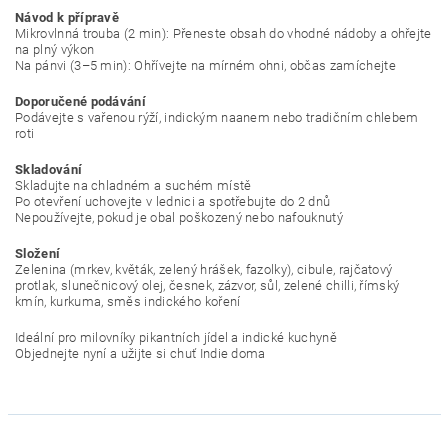
Návod k přípravě
Mikrovlnná trouba (2 min): Přeneste obsah do vhodné nádoby a ohřejte
na plný výkon
Na pánvi (3–5 min): Ohřívejte na mírném ohni, občas zamíchejte
Doporučené podávání
Podávejte s vařenou rýží, indickým naanem nebo tradičním chlebem
roti
Skladování
Skladujte na chladném a suchém místě
Po otevření uchovejte v lednici a spotřebujte do 2 dnů
Nepoužívejte, pokud je obal poškozený nebo nafouknutý
Složení
Zelenina (mrkev, květák, zelený hrášek, fazolky), cibule, rajčatový
protlak, slunečnicový olej, česnek, zázvor, sůl, zelené chilli, římský
kmín, kurkuma, směs indického koření
Ideální pro milovníky pikantních jídel a indické kuchyně
Objednejte nyní a užijte si chuť Indie doma