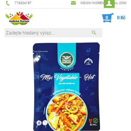
774324187
INDICKYKORENI@GMAIL.COM
0
0 Kč