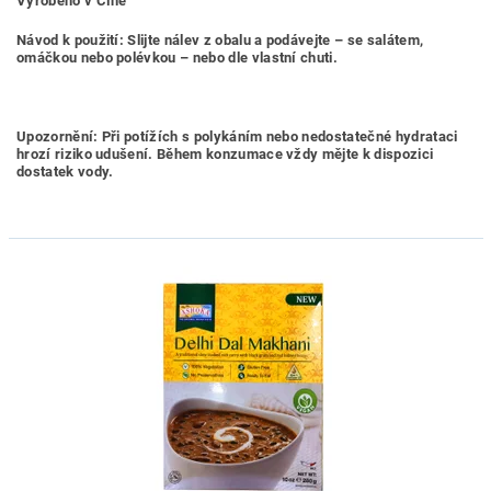
Vyrobeno v Číně
Návod k použití: Slijte nálev z obalu a podávejte – se salátem,
omáčkou nebo polévkou – nebo dle vlastní chuti.
Upozornění: Při potížích s polykáním nebo nedostatečné hydrataci
hrozí riziko udušení. Během konzumace vždy mějte k dispozici
dostatek vody.