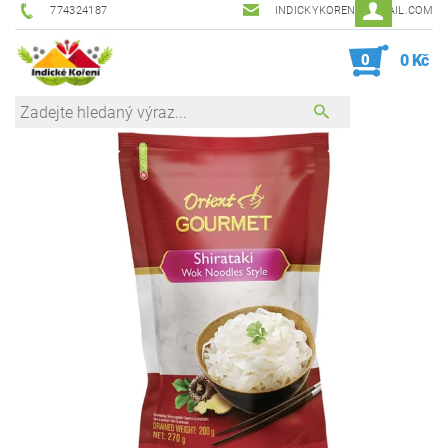
774324187
INDICKYKORENI@GMAIL.COM
0
0 Kč