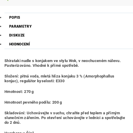
POPIS
PARAMETRY
DISKUZE
HODNOCENÍ
Shirataki nudle s konjakem ve stylu Wok, v neochuceném nálevu.
Pasterizováno. Vhodné k přímé spotřebě.
Složení: pitná voda, mletá hlíza konjaku 3 % (Amorphophallus
konjac), regulátor kyselosti: E330
Hmotnost: 270 g
Hmotnost pevného podílu: 200 g
Skladování: Uchovávejte v suchu, chraňte před teplem a přímým
slunečním zářením. Po otevření uchovávejte v lednici a spotřebujte
do 2 dnů.