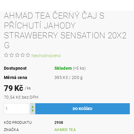
AHMAD TEA ČERNÝ ČAJ S
PŘÍCHUTÍ JAHODY
STRAWBERRY SENSATION 20X2
G
Neohodnoceno
Dostupnost
Skladem
(>5 ks)
Měrná cena
395 Kč / 200 g
79 Kč
/ ks
70,54 Kč bez DPH
KÓD PRODUKTU
2908
ZNAČKA
AHMED TEA