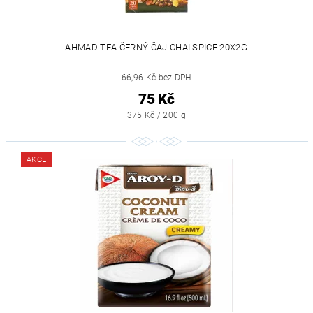
AHMAD TEA ČERNÝ ČAJ CHAI SPICE 20X2G
66,96 Kč bez DPH
75 Kč
375 Kč / 200 g
AKCE