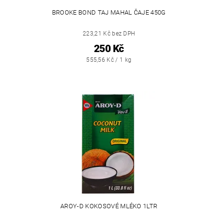
BROOKE BOND TAJ MAHAL ČAJE 450G
223,21 Kč bez DPH
250 Kč
555,56 Kč / 1 kg
AROY-D KOKOSOVÉ MLÉKO 1LTR