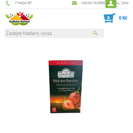
774324187
INDICKYKORENI@GMAIL.COM
0
0 Kč