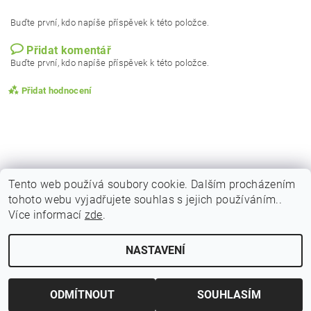
Buďte první, kdo napíše příspěvek k této položce.
Přidat komentář
Buďte první, kdo napíše příspěvek k této položce.
Přidat hodnocení
Tento web používá soubory cookie. Dalším procházením
tohoto webu vyjadřujete souhlas s jejich používáním..
|
|
|
Obchodní podmínky
Podmínky ochrany osobních
Vrácení zboží
Více informací
zde
.
|
|
Reklamační podmínky
Doprava a poštovné
Kontakty
NASTAVENÍ
Upravit nastavení cookies
2026 © Indicky Koreni, všechna práva vyhrazena
Vytvořil Shoptet
ODMÍTNOUT
SOUHLASÍM
Vložením hodnocení souhlasíte s
podmínkami ochrany