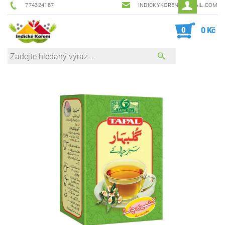
774324187
INDICKYKORENI@GMAIL.COM
0
0 Kč