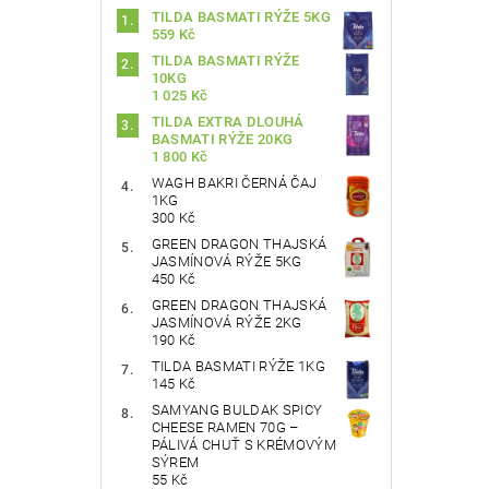
TILDA BASMATI RÝŽE 5KG
559 Kč
TILDA BASMATI RÝŽE
10KG
1 025 Kč
TILDA EXTRA DLOUHÁ
BASMATI RÝŽE 20KG
1 800 Kč
WAGH BAKRI ČERNÁ ČAJ
1KG
300 Kč
GREEN DRAGON THAJSKÁ
JASMÍNOVÁ RÝŽE 5KG
450 Kč
GREEN DRAGON THAJSKÁ
JASMÍNOVÁ RÝŽE 2KG
190 Kč
TILDA BASMATI RÝŽE 1KG
145 Kč
SAMYANG BULDAK SPICY
CHEESE RAMEN 70G –
PÁLIVÁ CHUŤ S KRÉMOVÝM
SÝREM
55 Kč