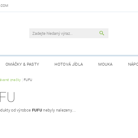
.COM
OMÁČKY & PASTY
HOTOVÁ JÍDLA
MOUKA
NÁPO
DAJŮ
ávané značky
FUFU
OBCHODNÍ PODMÍNKY
KONTAKTY
GARANCE 
FU
dukty od výrobce
FUFU
nebyly nalezeny....