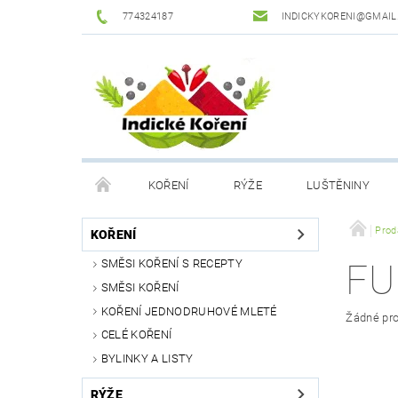
774324187
INDICKYKORENI@GMAIL
KOŘENÍ
RÝŽE
LUŠTĚNINY
DROGERIE
PODMÍNKY OCHRANY OSOBNÍCH Ú
Prod
KOŘENÍ
SMĚSI KOŘENÍ S RECEPTY
FU
SMĚSI KOŘENÍ
KOŘENÍ JEDNODRUHOVÉ MLETÉ
Žádné pro
CELÉ KOŘENÍ
BYLINKY A LISTY
RÝŽE