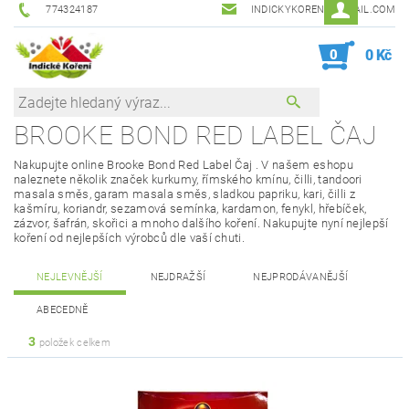
774324187
INDICKYKORENI@GMAIL.COM
0
0 Kč
BROOKE BOND RED LABEL ČAJ
Nakupujte online
Brooke Bond Red Label Čaj
. V našem eshopu
naleznete několik značek kurkumy, římského kmínu, čilli, tandoori
masala směs, garam masala směs, sladkou papriku, kari, čilli z
kašmíru, koriandr, sezamová semínka, kardamon, fenykl, hřebíček,
zázvor, šafrán, skořici a mnoho dalšího koření. Nakupujte nyní nejlepší
koření od nejlepších výrobců dle vaší chuti.
NEJLEVNĚJŠÍ
NEJDRAŽŠÍ
NEJPRODÁVANĚJŠÍ
ABECEDNĚ
3
položek celkem