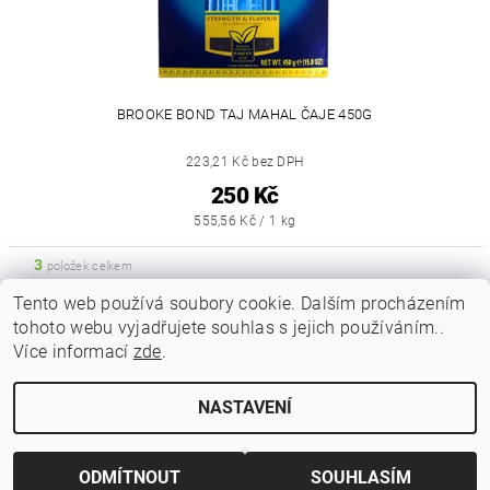
BROOKE BOND TAJ MAHAL ČAJE 450G
223,21 Kč bez DPH
250 Kč
555,56 Kč / 1 kg
3
položek celkem
Tento web používá soubory cookie. Dalším procházením
tohoto webu vyjadřujete souhlas s jejich používáním..
|
|
|
Obchodní podmínky
Podmínky ochrany osobních
Vrácení zboží
Více informací
zde
.
|
|
Reklamační podmínky
Doprava a poštovné
Kontakty
NASTAVENÍ
Upravit nastavení cookies
2026 © Indicky Koreni, všechna práva vyhrazena
Vytvořil Shoptet
ODMÍTNOUT
SOUHLASÍM