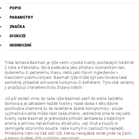
POPIS
PARAMETRY
ZNAČKA
DISKUZE
HODNOCENÍ
Tilda lámaná Basmati je rýže velmi vysoké kvality pocházející tradičně
z Indie a Pákistánu. Bývá podávána jako příloha k rozmanitým kari,
dušenému či pečenému masu, nebo jako hlavní ingredience v
klasickém pokrmu biryani. Basmati rýže může být servírována také
samotná, případně ochucená kurkumou či šafránem. Tyto obě varianty
ji propůjčují charakterictický žlutavý odstín.
Již půl století víme, že naše rýže Basmati patří do srdce každého
domova a je základem každé hostiny. Naše láska k této dávné
pochoutce znamená to, že nedeláme žádné kompromisy - pouze
vyjímečná kvalita může nést naše jméno. Jedinečná zrna té nejvyšší
kvality, naše Basmati je jednoduše přírodní delitakesa s báječným
aroma a jemnou načechranou strukturou. Její chuť a kouzlo si
zamilujete od prvního sousta. Vaše kuchyň si zaslouží to nejlepší.
Přinášíme Vám na Váš stůl rýži, kterou nenajdete nikde jinde na Zemi
a kterou budete vždy s oblibou servírovat.