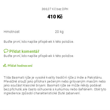
366,07 Kč bez DPH
410 Kč
Hmotnost
20 kg
Buďte první, kdo napíše příspěvek k této položce.
Přidat komentář
Buďte první, kdo napíše příspěvek k této položce.
Přidat hodnocení
Tilda Basmati rýže je vysoké kvality tradiční rýže z Indie a Pakistánu.
Převážně slouží jako příloha k pečeným nebo grilovaným masům nebo
jako součást klasické biryani. Basmati rýže se může někdy podávat
bez příchutě, ale často ochucená s kurkumou nebo šafránem. Obě tyto
ingredience způsobí charakteristické žluté zabarvení.