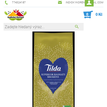
774324187
INDICKYKORENI@GMAIL.COM
0
0 Kč