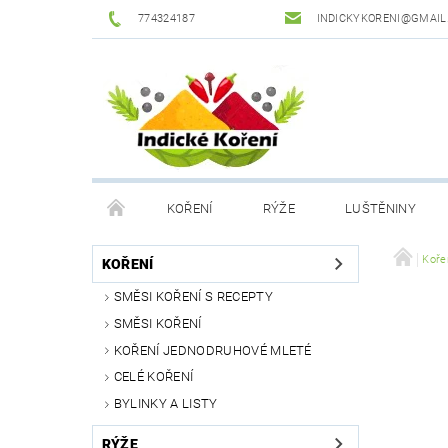
774324187
INDICKYKORENI@GMAIL
KOŘENÍ
RÝŽE
LUŠTĚNINY
DROGERIE
PODMÍNKY OCHRANY OSOBNÍCH Ú
Koře
KOŘENÍ
SMĚSI KOŘENÍ S RECEPTY
SMĚSI KOŘENÍ
KOŘENÍ JEDNODRUHOVÉ MLETÉ
CELÉ KOŘENÍ
BYLINKY A LISTY
RÝŽE