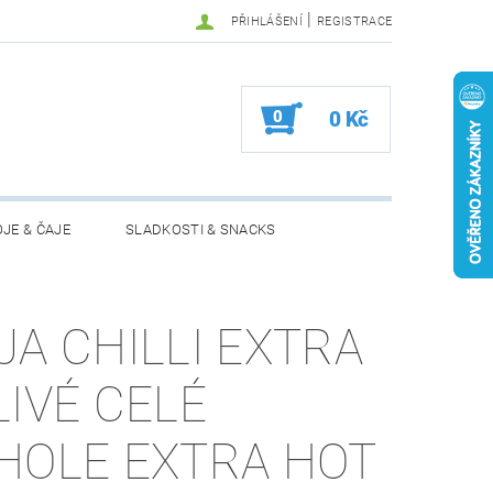
|
PŘIHLÁŠENÍ
REGISTRACE
0
0 Kč
JE & ČAJE
SLADKOSTI & SNACKS
MOŽNOSTI VRÁCENÍ ZBOŽÍ
JA CHILLI EXTRA
LIVÉ CELÉ
HOLE EXTRA HOT