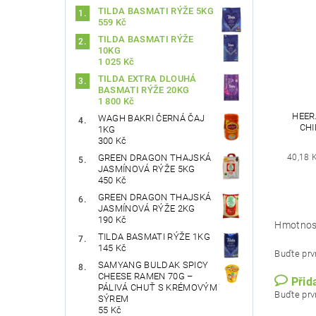
TILDA BASMATI RÝŽE 5KG
559 Kč
TILDA BASMATI RÝŽE
10KG
1 025 Kč
TILDA EXTRA DLOUHÁ
BASMATI RÝŽE 20KG
1 800 Kč
HEER
WAGH BAKRI ČERNÁ ČAJ
CHI
1KG
300 Kč
40,18 
GREEN DRAGON THAJSKÁ
JASMÍNOVÁ RÝŽE 5KG
450 Kč
GREEN DRAGON THAJSKÁ
JASMÍNOVÁ RÝŽE 2KG
190 Kč
Hmotnos
TILDA BASMATI RÝŽE 1KG
145 Kč
Buďte prvn
SAMYANG BULDAK SPICY
CHEESE RAMEN 70G –
Přid
PÁLIVÁ CHUŤ S KRÉMOVÝM
Buďte prvn
SÝREM
55 Kč