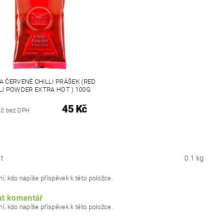
A ČERVENÉ CHILLI PRÁŠEK (RED
LI POWDER EXTRA HOT ) 100G
45 Kč
Kč bez DPH
t
0.1 kg
í, kdo napíše příspěvek k této položce.
at komentář
í, kdo napíše příspěvek k této položce.