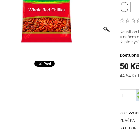
CH
Koupit onli
V našem e-
Kupte nyní
Dostupno
50 K
KÓD PROD
ZNAČKA
KATEGORI