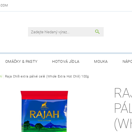
.COM
OMÁČKY & PASTY
HOTOVÁ JÍDLA
MOUKA
NÁPO
DAJŮ
ní
Raja Chilli extra pálivé celé (Whole Extra Hot Chili) 100g
OBCHODNÍ PODMÍNKY
KONTAKTY
GARANCE 
RA
PÁ
(W