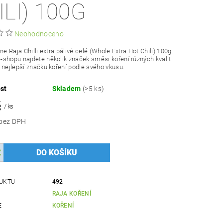
ILI) 100G
Neohodnoceno
ne Raja Chilli extra pálivé celé (Whole Extra Hot Chili) 100g.
shopu najdete několik značek směsi koření různých kvalit.
 nejlepší značku koření podle svého vkusu.
st
Skladem
(>5 ks)
č
/ ks
44,64 Kč bez DPH
UKTU
492
RAJA KOŘENÍ
E
KOŘENÍ