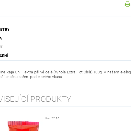
ETRY
A
ZE
CENÍ
ine Raja Chilli extra pálivé celé (Whole Extra Hot Chili) 100g. V našem e-sh
epší značku koření podle svého vkusu.
VISEJÍCÍ PRODUKTY
Kód:
2186