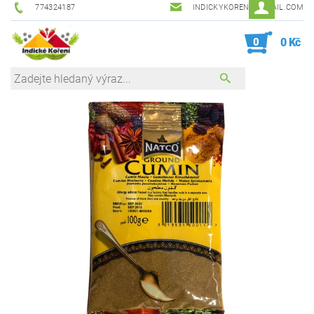
774324187
INDICKYKORENI@GMAIL.COM
0
0 Kč