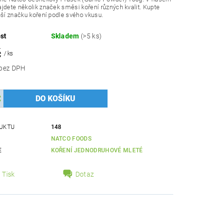
jdete několik značek směsi koření různých kvalit. Kupte
pší značku koření podle svého vkusu.
st
Skladem
(>5 ks)
č
/ ks
40,18 Kč bez DPH
UKTU
148
NATCO FOODS
E
KOŘENÍ JEDNODRUHOVÉ MLETÉ
Tisk
Dotaz