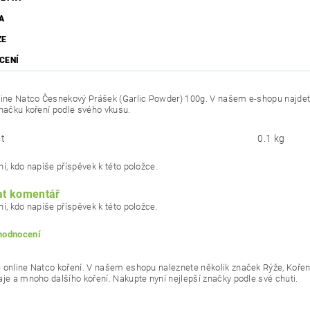
A
ZE
CENÍ
line Natco Česnekový Prášek
(Garlic Powder) 100g
. V našem e-shopu najdete
značku koření podle svého vkusu.
t
0.1 kg
í, kdo napíše příspěvek k této položce.
at komentář
í, kdo napíše příspěvek k této položce.
 hodnocení
 online Natco koření. V našem eshopu naleznete několik značek Rýže, Koření,
aje a mnoho dalšího koření. Nakupte nyní nejlepší značky podle své chuti.