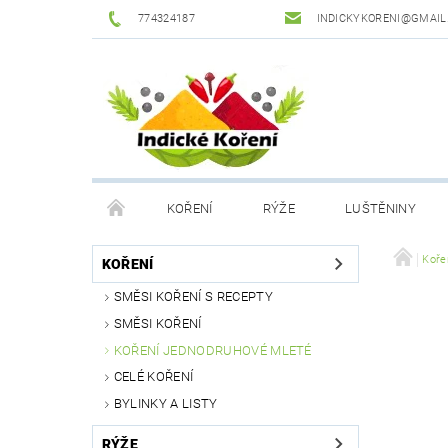
774324187
INDICKYKORENI@GMAIL
KOŘENÍ
RÝŽE
LUŠTĚNINY
DROGERIE
PODMÍNKY OCHRANY OSOBNÍCH Ú
Koře
KOŘENÍ
SMĚSI KOŘENÍ S RECEPTY
SMĚSI KOŘENÍ
KOŘENÍ JEDNODRUHOVÉ MLETÉ
CELÉ KOŘENÍ
BYLINKY A LISTY
RÝŽE