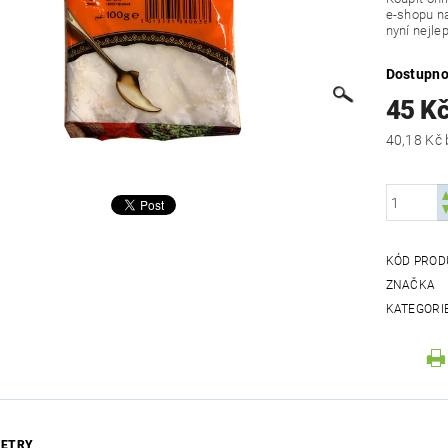
e-shopu na
nyní nejle
Dostupno
45 K
KÓD PROD
ZNAČKA
KATEGORI
ETRY