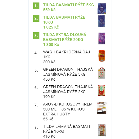
TILDA BASMATI RÝŽE 5KG
559 Kč
TILDA BASMATI RÝŽE
10KG
1 025 Kč
TILDA EXTRA DLOUHÁ
BASMATI RÝŽE 20KG
1 800 Kč
Vlože
WAGH BAKRI ČERNÁ ČAJ
1KG
300 Kč
GREEN DRAGON THAJSKÁ
JASMÍNOVÁ RÝŽE 5KG
450 Kč
GREEN DRAGON THAJSKÁ
JASMÍNOVÁ RÝŽE 2KG
190 Kč
AROY-D KOKOSOVÝ KRÉM
500 ML – 85 % KOKOS,
EXTRA HUSTÝ
55 Kč
TILDA LÁMANÁ BASMATI
RÝŽE 10KG
410 Kč