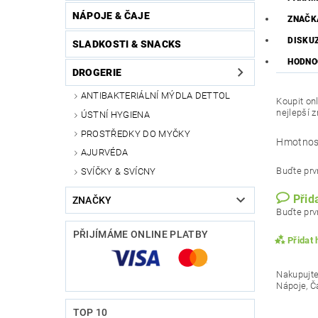
NÁPOJE & ČAJE
ZNAČK
DISKU
SLADKOSTI & SNACKS
HODNO
DROGERIE
ANTIBAKTERIÁLNÍ MÝDLA DETTOL
Koupit on
nejlepší 
ÚSTNÍ HYGIENA
PROSTŘEDKY DO MYČKY
Hmotnos
AJURVÉDA
Buďte prvn
SVÍČKY & SVÍCNY
Přid
ZNAČKY
Buďte prvn
PŘIJÍMÁME ONLINE PLATBY
Přidat
Nakupujte
Nápoje, Č
TOP 10