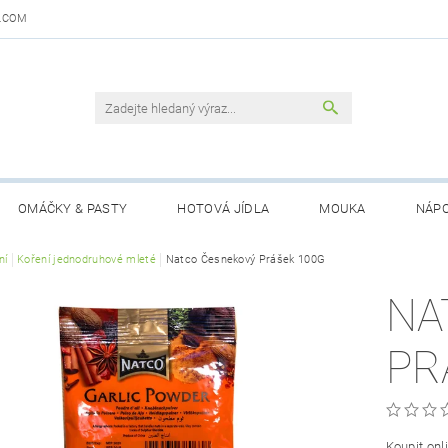
.COM
OMÁČKY & PASTY
HOTOVÁ JÍDLA
MOUKA
NÁPO
DAJŮ
ní
Koření jednodruhové mleté
OBCHODNÍ PODMÍNKY
Natco Česnekový Prášek 100G
KONTAKTY
GARANCE 
NA
PR
Koupit on