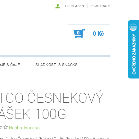
|
PŘIHLÁŠENÍ
REGISTRACE
0
0 Kč
JE & ČAJE
SLADKOSTI & SNACKS
MOŽNOSTI VRÁCENÍ ZBOŽÍ
TCO ČESNEKOVÝ
ÁŠEK 100G
Neohodnoceno
line Natco Česnekový Prášek
(Garlic Powder) 100g
. V našem