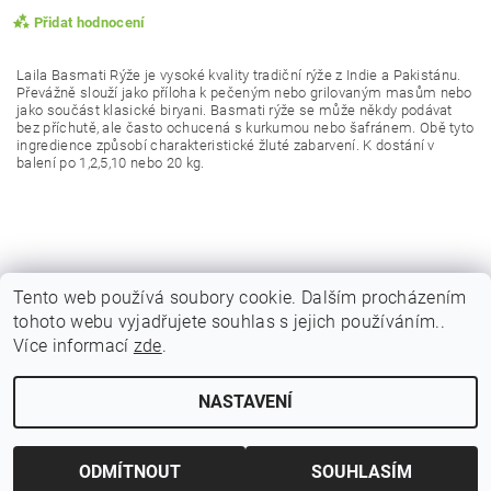
Přidat hodnocení
Laila Basmati Rýže je vysoké kvality tradiční rýže z Indie a Pakistánu.
Převážně slouží jako příloha k pečeným nebo grilovaným masům nebo
jako součást klasické biryani. Basmati rýže se může někdy podávat
bez příchutě, ale často ochucená s kurkumou nebo šafránem. Obě tyto
ingredience způsobí charakteristické žluté zabarvení.
K dostání v
balení po 1,2,5,10 nebo 20 kg.
Tento web používá soubory cookie. Dalším procházením
tohoto webu vyjadřujete souhlas s jejich používáním..
|
|
|
Obchodní podmínky
Podmínky ochrany osobních
Vrácení zboží
Více informací
zde
.
|
|
Reklamační podmínky
Doprava a poštovné
Kontakty
Vložením hodnocení souhlasíte s
podmínkami ochrany
osobních údajů
NASTAVENÍ
Upravit nastavení cookies
2026 © Indicky Koreni, všechna práva vyhrazena
Vytvořil Shoptet
ODMÍTNOUT
SOUHLASÍM