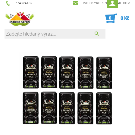
774324187
INDICKYKORENI@GMAIL.COM
0
0 Kč