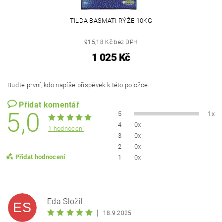
TILDA BASMATI RÝŽE 10KG
915,18 Kč bez DPH
1 025 Kč
Buďte první, kdo napíše příspěvek k této položce.
Přidat komentář
5,0
5
1x
4
0x
1 hodnocení
3
0x
2
0x
Přidat hodnocení
1
0x
Eda Složil
ES
|
18.9.2025