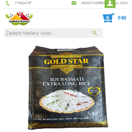
774324187
INDICKYKORENI@GMAIL.COM
0
0 Kč