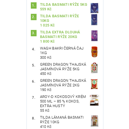
TILDA BASMATI RÝŽE 5KG
559 Kč
TILDA BASMATI RÝŽE
10KG
1 025 Kč
TILDA EXTRA DLOUHÁ
BASMATI RÝŽE 20KG
1 800 Kč
WAGH BAKRI ČERNÁ ČAJ
1KG
300 Kč
GREEN DRAGON THAJSKÁ
JASMÍNOVÁ RÝŽE 5KG
450 Kč
GREEN DRAGON THAJSKÁ
JASMÍNOVÁ RÝŽE 2KG
190 Kč
AROY-D KOKOSOVÝ KRÉM
500 ML – 85 % KOKOS,
EXTRA HUSTÝ
55 Kč
TILDA LÁMANÁ BASMATI
RÝŽE 10KG
410 Kč