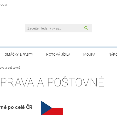
.COM
OMÁČKY & PASTY
HOTOVÁ JÍDLA
MOUKA
NÁPO
DAJŮ
ava a poštovné
OBCHODNÍ PODMÍNKY
KONTAKTY
GARANCE 
PRAVA A POŠTOVNÉ
vné po celé ČR