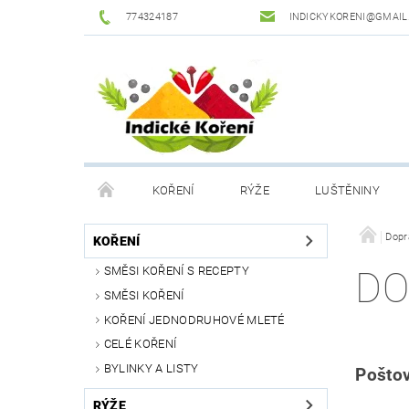
774324187
INDICKYKORENI@GMAIL
KOŘENÍ
RÝŽE
LUŠTĚNINY
DROGERIE
PODMÍNKY OCHRANY OSOBNÍCH Ú
Dopr
KOŘENÍ
SMĚSI KOŘENÍ S RECEPTY
DO
SMĚSI KOŘENÍ
KOŘENÍ JEDNODRUHOVÉ MLETÉ
CELÉ KOŘENÍ
BYLINKY A LISTY
Pošto
RÝŽE