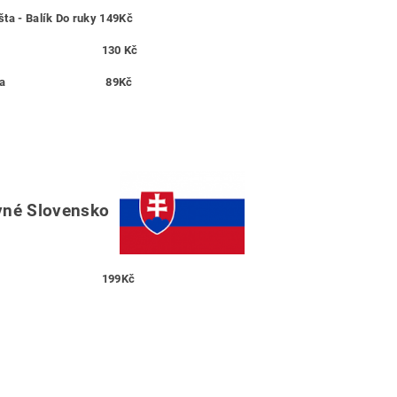
ta - Balík Do ruky 149Kč
L 130 Kč
lkovna 89Kč
vné Slovensko
PL
199Kč