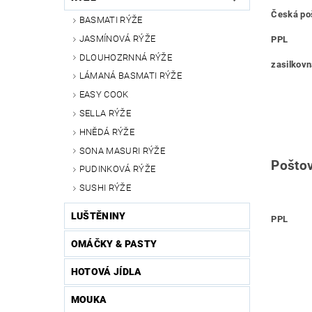
Česká poš
BASMATI RÝŽE
JASMÍNOVÁ RÝŽE
PP
DLOUHOZRNNÁ RÝŽE
zasi
LÁMANÁ BASMATI RÝŽE
EASY COOK
SELLA RÝŽE
HNĚDÁ RÝŽE
SONA MASURI RÝŽE
Pošto
PUDINKOVÁ RÝŽE
SUSHI RÝŽE
LUŠTĚNINY
P
OMÁČKY & PASTY
HOTOVÁ JÍDLA
MOUKA