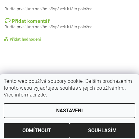
Buďte první, kdo napíše příspěvek k této položce.
Přidat komentář
Buďte první, kdo napíše příspěvek k této položce.
Přidat hodnocení
Tento web používá soubory cookie. Dalším procházením
tohoto webu vyjadřujete souhlas s jejich používáním..
|
|
|
Obchodní podmínky
Podmínky ochrany osobních
Vrácení zboží
Více informací
zde
.
|
|
Reklamační podmínky
Doprava a poštovné
Kontakty
NASTAVENÍ
Upravit nastavení cookies
2026 © Indicky Koreni, všechna práva vyhrazena
Vytvořil Shoptet
ODMÍTNOUT
SOUHLASÍM
Vložením hodnocení souhlasíte s
podmínkami ochrany