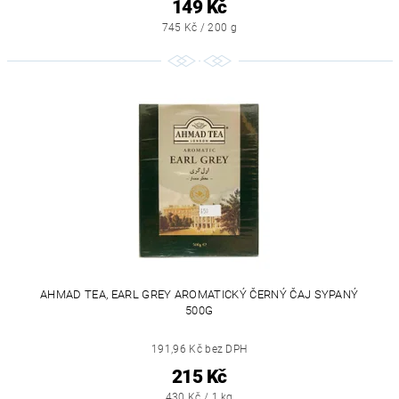
149 Kč
745 Kč / 200 g
AHMAD TEA, EARL GREY AROMATICKÝ ČERNÝ ČAJ SYPANÝ
500G
191,96 Kč bez DPH
215 Kč
430 Kč / 1 kg