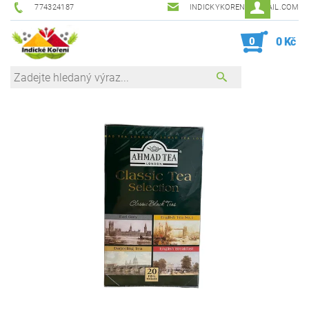
774324187
INDICKYKORENI@GMAIL.COM
0
0 Kč