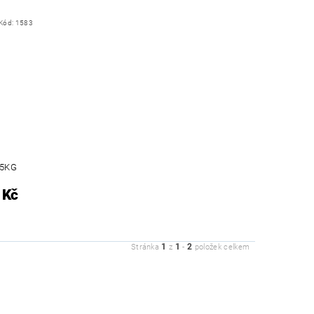
Kód:
1583
.5KG
 Kč
1
1
2
Stránka
z
-
položek celkem