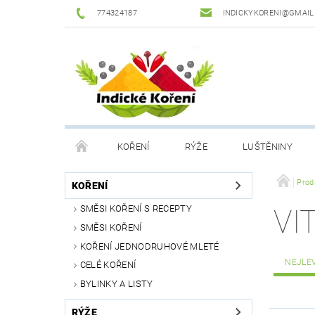
774324187
INDICKYKORENI@GMAIL
KOŘENÍ
RÝŽE
LUŠTĚNINY
DROGERIE
PODMÍNKY OCHRANY OSOBNÍCH Ú
Prod
KOŘENÍ
SMĚSI KOŘENÍ S RECEPTY
VI
SMĚSI KOŘENÍ
KOŘENÍ JEDNODRUHOVÉ MLETÉ
NEJLE
CELÉ KOŘENÍ
BYLINKY A LISTY
RÝŽE