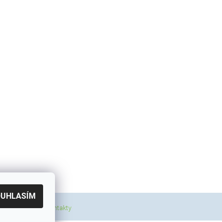
OUHLASÍM
|
a a poštovné
Kontakty