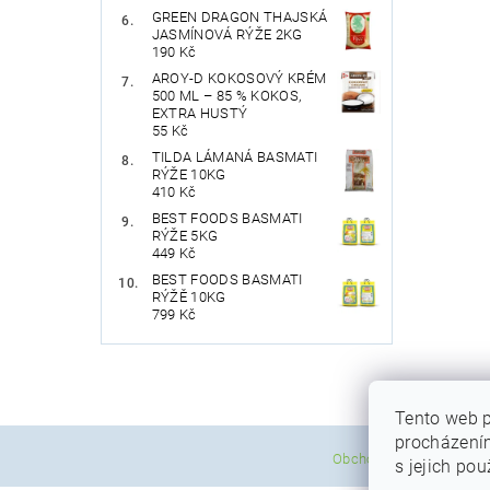
GREEN DRAGON THAJSKÁ
JASMÍNOVÁ RÝŽE 2KG
190 Kč
AROY-D KOKOSOVÝ KRÉM
500 ML – 85 % KOKOS,
EXTRA HUSTÝ
55 Kč
TILDA LÁMANÁ BASMATI
RÝŽE 10KG
410 Kč
BEST FOODS BASMATI
RÝŽE 5KG
449 Kč
BEST FOODS BASMATI
RÝŽĚ 10KG
799 Kč
Tento web p
procházením
|
Obchodní podmínky
P
s jejich po