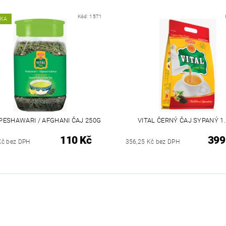
Kód:
1571
NKA
 PESHAWARI / AFGHANI ČAJ 250G
VITAL ČERNÝ ČAJ SYPANÝ 1
110 Kč
399
Kč bez DPH
356,25 Kč bez DPH