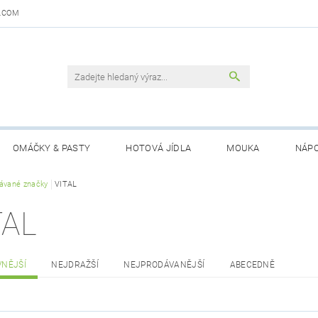
.COM
OMÁČKY & PASTY
HOTOVÁ JÍDLA
MOUKA
NÁPO
DAJŮ
ávané značky
VITAL
OBCHODNÍ PODMÍNKY
KONTAKTY
GARANCE 
TAL
VNĚJŠÍ
NEJDRAŽŠÍ
NEJPRODÁVANĚJŠÍ
ABECEDNĚ