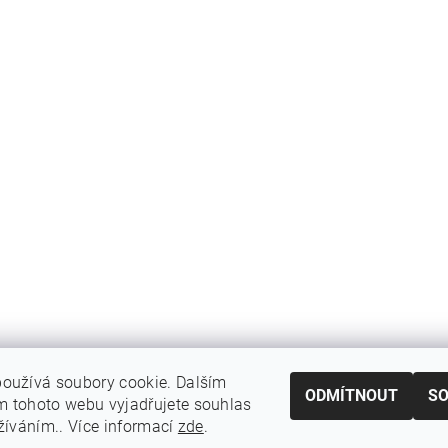
oužívá soubory cookie. Dalším
ODMÍTNOUT
S
 tohoto webu vyjadřujete souhlas
|
|
|
odmínky ochrany osobních
Vrácení zboží
Reklamační podmínky
Doprav
užíváním.. Více informací
zde
.