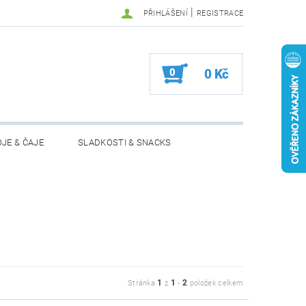
|
PŘIHLÁŠENÍ
REGISTRACE
0
0 Kč
JE & ČAJE
SLADKOSTI & SNACKS
MOŽNOSTI VRÁCENÍ ZBOŽÍ
1
1
2
Stránka
z
-
položek celkem