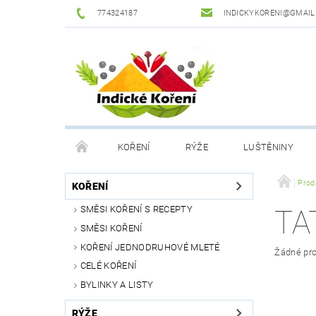
774324187
INDICKYKORENI@GMAIL
KOŘENÍ
RÝŽE
LUŠTĚNINY
DROGERIE
PODMÍNKY OCHRANY OSOBNÍCH Ú
Prod
KOŘENÍ
SMĚSI KOŘENÍ S RECEPTY
TA
SMĚSI KOŘENÍ
KOŘENÍ JEDNODRUHOVÉ MLETÉ
Žádné pro
CELÉ KOŘENÍ
BYLINKY A LISTY
RÝŽE