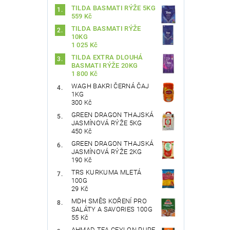
TILDA BASMATI RÝŽE 5KG
559 Kč
TILDA BASMATI RÝŽE
10KG
1 025 Kč
TILDA EXTRA DLOUHÁ
BASMATI RÝŽE 20KG
1 800 Kč
WAGH BAKRI ČERNÁ ČAJ
1KG
300 Kč
GREEN DRAGON THAJSKÁ
JASMÍNOVÁ RÝŽE 5KG
450 Kč
GREEN DRAGON THAJSKÁ
JASMÍNOVÁ RÝŽE 2KG
190 Kč
TRS KURKUMA MLETÁ
100G
29 Kč
MDH SMĚS KOŘENÍ PRO
SALÁTY A SAVORIES 100G
55 Kč
AHMAD TEA CEYLON PURE