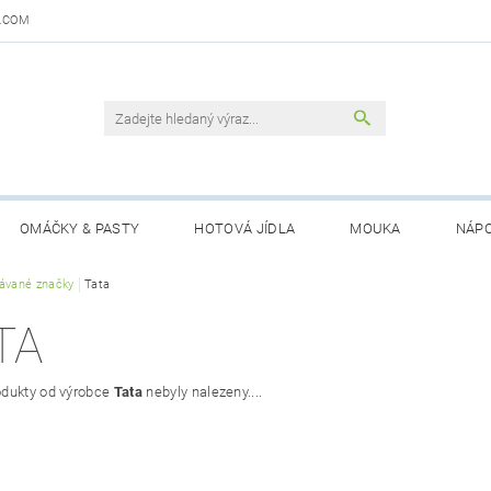
.COM
OMÁČKY & PASTY
HOTOVÁ JÍDLA
MOUKA
NÁPO
DAJŮ
ávané značky
Tata
OBCHODNÍ PODMÍNKY
KONTAKTY
GARANCE 
TA
dukty od výrobce
Tata
nebyly nalezeny....