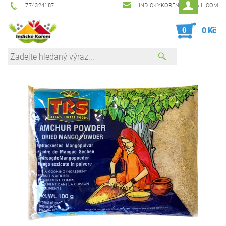
774324187
INDICKYKORENI@GMAIL.COM
0
0 Kč