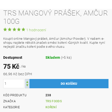
TRS MANGOVÝ PRÁŠEK, AMČUR
100G
1 hodnocení
Koupit online Mangový prášek, Amčur (Amchur Powder). V našem e-
shopu najdete několik značek směsi koření různých kvalit. Kupte nyní
nejlepší značku koření podle svého vkusu.
Dostupnost
Skladem
(>5 ks)
75 Kč
/ ks
66,96 Kč bez DPH
KÓD PRODUKTU
238
ZNAČKA
TRS FOODS
KATEGORIE
KOŘENÍ