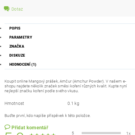
Dotaz
POPIS
PARAMETRY
ZNAČKA
DISKUZE
HODNOCENÍ (1)
Koupit online Mangový prášek, Amčur (Amchur Powder). V našem e-
shopu najdete několik značek směsi koření různých kvalit. Kupte nyní
nejlepší značku koření podle svého vkusu.
Hmotnost
0.1 kg
Buďte první, kdo napíše příspěvek k této položce.
Přidat komentář
5
1x