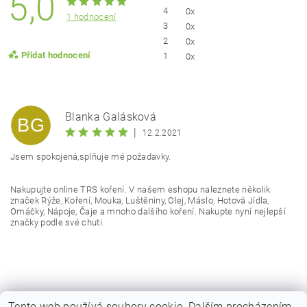
5,0
4
0x
1 hodnocení
3
0x
2
0x
Přidat hodnocení
1
0x
Blanka Galásková
BG
|
12.2.2021
Jsem spokojená,splňuje mé požadavky.
Nakupujte online TRS koření. V našem eshopu naleznete několik
značek Rýže, Koření, Mouka, Luštěniny, Olej, Máslo, Hotová Jídla,
Omáčky, Nápoje, Čaje a mnoho dalšího koření. Nakupte nyní nejlepší
značky podle své chuti.
Vložením hodnocení souhlasíte s
podmínkami ochrany
osobních údajů
Tento web používá soubory cookie. Dalším procházením