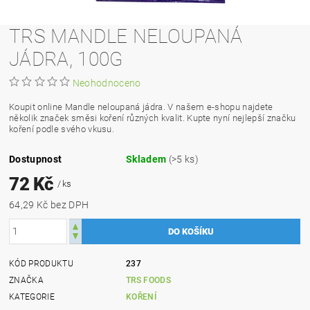
TRS MANDLE NELOUPANÁ
JÁDRA, 100G
Neohodnoceno
Koupit online
Mandle neloupaná jádra
. V našem e-shopu najdete
několik značek směsi koření různých kvalit. Kupte nyní nejlepší značku
koření podle svého vkusu.
Dostupnost
Skladem
(>5 ks)
72 Kč
/ ks
64,29 Kč bez DPH
KÓD PRODUKTU
237
ZNAČKA
TRS FOODS
KATEGORIE
KOŘENÍ