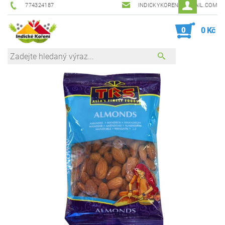
774324187
INDICKYKORENI@GMAIL.COM
0
0 Kč