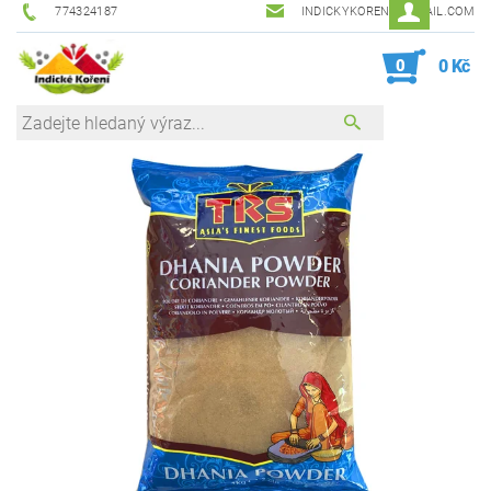
774324187
INDICKYKORENI@GMAIL.COM
0
0 Kč