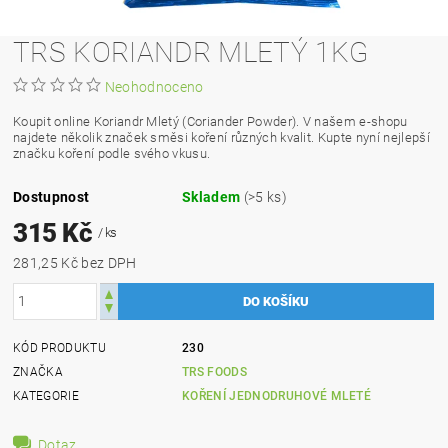
TRS KORIANDR MLETÝ 1KG
Neohodnoceno
Koupit online Koriandr Mletý (Coriander Powder). V našem e-shopu
najdete několik značek směsi koření různých kvalit. Kupte nyní nejlepší
značku koření podle svého vkusu.
Dostupnost
Skladem
(>5 ks)
315 Kč
/ ks
281,25 Kč bez DPH
KÓD PRODUKTU
230
ZNAČKA
TRS FOODS
KATEGORIE
KOŘENÍ JEDNODRUHOVÉ MLETÉ
Dotaz