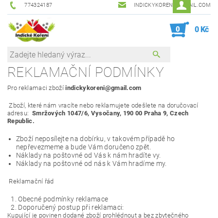
774324187
INDICKYKORENI@GMAIL.COM
0
0 Kč
REKLAMAČNÍ PODMÍNKY
Pro reklamaci zboží
indickykoreni@gmail.com
Zboží, které nám vracíte nebo reklamujete odešlete na doručovací
adresu:
Smržových 1047/6, Vysočany, 190 00 Praha 9, Czech
Republic.
Zboží neposílejte na dobírku, v takovém případě ho
nepřevezmeme a bude Vám doručeno zpět.
Náklady na poštovné od Vás k nám hradíte vy.
Náklady na poštovné od nás k Vám hradíme my.
Reklamační řád
Obecné podmínky reklamace
Doporučený postup při reklamaci:
Kupující je povinen dodané zboží prohlédnout a bez zbytečného