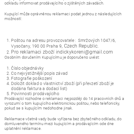
odkladu informovat prodávajícího o zjištěných závadách.
Kupující může oprávněnou reklamaci podat jednou z následujících
možností:
Poštou na adresu provozovatele : Smržových 1047/6,
, Czech Republic.
Vysočany, 190 00 Praha 9
Pro reklamaci zboží indickykoreni@gmail.com
Osobním doručením Kupujícímu je doporučeno uvést:
Číslo objednávky
Co nejvýstižnější popis závad
Fotografie poškození
Doložit doklad o vlastnictví zboží (při převzetí zboží je
dodána faktura a dodací list)
Povinnosti prodávajícího
Prodávající rozhodne o reklamaci nejpozději do 14 pracovních dnů a
vyrozumí o tom kupujícího elektronickou poštou, nebo telefonicky,
pokud se s kupujícím nedohodne jinak.
Reklamace včetně vady bude vyřízena bez zbytečného odkladu, do
domluveného termínu mezi kupujícím a prodávajícím ode dne
uplatnění reklamace.