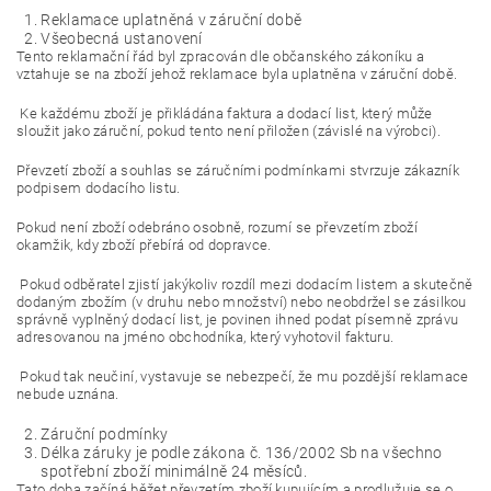
Reklamace uplatněná v záruční době
Všeobecná ustanovení
Tento reklamační řád byl zpracován dle občanského zákoníku a
vztahuje se na zboží jehož reklamace byla uplatněna v záruční době.
Ke každému zboží je přikládána faktura a dodací list, který může
sloužit jako záruční, pokud tento není přiložen (závislé na výrobci).
Převzetí zboží a souhlas se záručními podmínkami stvrzuje zákazník
podpisem dodacího listu.
Pokud není zboží odebráno osobně, rozumí se převzetím zboží
okamžik, kdy zboží přebírá od dopravce.
Pokud odběratel zjistí jakýkoliv rozdíl mezi dodacím listem a skutečně
dodaným zbožím (v druhu nebo množství) nebo neobdržel se zásilkou
správně vyplněný dodací list, je povinen ihned podat písemně zprávu
adresovanou na jméno obchodníka, který vyhotovil fakturu.
Pokud tak neučiní, vystavuje se nebezpečí, že mu pozdější reklamace
nebude uznána.
Záruční podmínky
Délka záruky je podle zákona č. 136/2002 Sb na všechno
spotřební zboží minimálně 24 měsíců.
Tato doba začíná běžet převzetím zboží kupujícím a prodlužuje se o