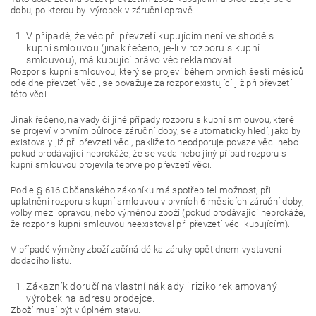
dobu, po kterou byl výrobek v záruční opravě.
V případě, že věc při převzetí kupujícím není ve shodě s
kupní smlouvou (jinak řečeno, je-li v rozporu s kupní
smlouvou), má kupující právo věc reklamovat.
Rozpor s kupní smlouvou, který se projeví během prvních šesti měsíců
ode dne převzetí věci, se považuje za rozpor existující již při převzetí
této věci.
Jinak řečeno, na vady či jiné případy rozporu s kupní smlouvou, které
se projeví v prvním půlroce záruční doby, se automaticky hledí, jako by
existovaly již při převzetí věci, pakliže to neodporuje povaze věci nebo
pokud prodávající neprokáže, že se vada nebo jiný případ rozporu s
kupní smlouvou projevila teprve po převzetí věci.
Podle § 616 Občanského zákoníku má spotřebitel možnost, při
uplatnění rozporu s kupní smlouvou v prvních 6 měsících záruční doby,
volby mezi opravou, nebo výměnou zboží (pokud prodávající neprokáže,
že rozpor s kupní smlouvou neexistoval při převzetí věci kupujícím).
V případě výměny zboží začíná délka záruky opět dnem vystavení
dodacího listu.
Zákazník doručí na vlastní náklady i riziko reklamovaný
výrobek na adresu prodejce.
Zboží musí být v úplném stavu.