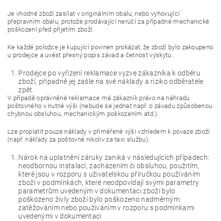
Je vhodné zboží zasílat v originálním obalu, nebo vyhovující
přepravním obalu, protože prodávající neručí za případné mechanické
poškození před přijetím zboží.
Ke každé položce je kupující povinen prokázat, že zboží bylo zakoupeno
u prodejce a uvést přesný popis závad a četnost výskytu.
Prodejce po vyřízení reklamace vyzve zákazníka k odběru
zboží, případně jej zašle na své náklady a riziko odběratele
zpět.
V případě oprávněné reklamace má zákazník právo na náhradu
poštovného v nutné výši (nebude se jednat např. o závadu způsobenou
chybnou obsluhou, mechanickým poškozením atd.).
Lze proplatit pouze náklady v přiměřené výši vzhledem k povaze zboží
(např. náklady za poštovné nikoliv za taxi službu).
Nárok na uplatnění záruky zaniká v následujících případech:
neodbornou instalací, zacházením či obsluhou, použitím,
které jsou v rozporu s uživatelskou příručkou používáním
zboží v podmínkách, které neodpovídají svými parametry
parametrům uvedeným v dokumentaci zboží bylo
poškozeno živly zboží bylo poškozeno nadměrným
zatěžováním nebo používáním v rozporu s podmínkami
uvedenými v dokumentaci