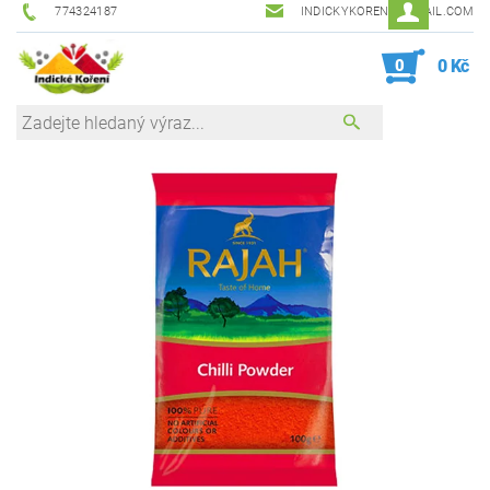
774324187
INDICKYKORENI@GMAIL.COM
0
0 Kč