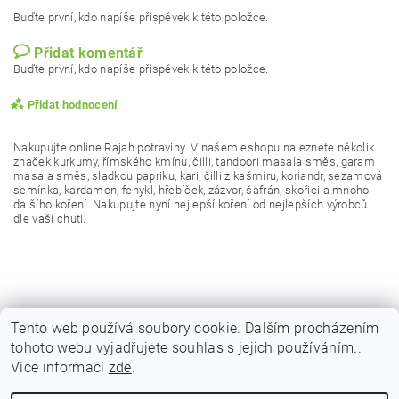
Buďte první, kdo napíše příspěvek k této položce.
Přidat komentář
Buďte první, kdo napíše příspěvek k této položce.
Přidat hodnocení
Nakupujte online
Rajah potraviny
. V našem eshopu naleznete několik
značek kurkumy, římského kmínu, čilli, tandoori masala směs, garam
masala směs, sladkou papriku, kari, čilli z kašmíru, koriandr, sezamová
semínka, kardamon, fenykl, hřebíček, zázvor, šafrán, skořici a mnoho
dalšího koření. Nakupujte nyní nejlepší koření od nejlepších výrobců
dle vaší chuti.
Tento web používá soubory cookie. Dalším procházením
tohoto webu vyjadřujete souhlas s jejich používáním..
|
|
|
Obchodní podmínky
Podmínky ochrany osobních
Vrácení zboží
Více informací
zde
.
|
|
Reklamační podmínky
Doprava a poštovné
Kontakty
Vložením hodnocení souhlasíte s
podmínkami ochrany
osobních údajů