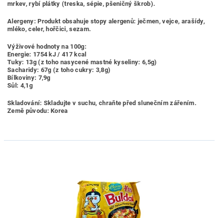
mrkev, rybí plátky (treska, sépie, pšeničný škrob).
Alergeny: Produkt obsahuje stopy alergenů: ječmen, vejce, arašídy,
mléko, celer, hořčici, sezam.
Výživové hodnoty na 100g:
Energie: 1754 kJ / 417 kcal
Tuky: 13g (z toho nasycené mastné kyseliny: 6,5g)
Sacharidy: 67g (z toho cukry: 3,8g)
Bílkoviny: 7,9g
Sůl: 4,1g
Skladování: Skladujte v suchu, chraňte před slunečním zářením.
Země původu: Korea