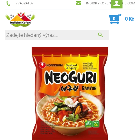
774324187
INDICKYKORENI@GMAIL.COM
0
0 Kč