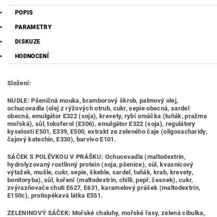
POPIS
PARAMETRY
DISKUZE
HODNOCENÍ
Složení:
NUDLE: Pšeničná mouka, bramborový škrob, palmový olej,
ochucovadla (olej z rýžových otrub, cukr, sepie obecná, sardel
obecná, emulgátor E322 (soja), krevety, rybí omáčka (tuňák, pražma
mořská), sůl, tokoferol (E306), emulgátor E322 (soja), regulátory
kyselosti E501, E339, E500, extrakt ze zeleného čaje (oligosacharidy,
čajový katechin, E330), barvivo E101.
SÁČEK S POLÉVKOU V PRÁŠKU: Ochucovadla (maltodextrin,
hydrolyzovaný rostlinný protein (soja, pšenice), sůl, kvasnicový
výtažek, mušle, cukr, sepie, škeble, sardel, tuňák, krab, krevety,
bonitoryba), sůl, koření (maltodextrin, chilli, pepř, česnek), cukr,
zvýrazňovače chuti E627, E631, karamelový prášek (maltodextrin,
E150c), protispékavá látka E551.
ZELENINOVÝ SÁČEK: Mořské chaluhy, mořské řasy, zelená cibulka,