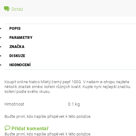
Dotaz
POPIS
PARAMETRY
ZNAČKA
DISKUZE
HODNOCENÍ
Koupit online Natco Mletý černý pepř 100G. V našem e-shopu najdete
několik značek směsi koření různých kvalit. Kupte nyní nejlepší značku
koření podle svého vkusu.
Hmotnost
0.1 kg
Buďte první, kdo napíše příspěvek k této položce.
Přidat komentář
Buďte první, kdo napíše příspěvek k této položce.