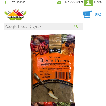
774324187
INDICKYKORENI@GMAIL.COM
0
0 Kč