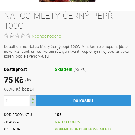
NATCO MLETÝ ČERNÝ PEPŘ
100G
Neohodnoceno
Koupit online Natco Mletý černý pepř 100G. V našem e-shopu najdete
několik značek směsi koření různých kvalit. Kupte nyní nejlepší značku
koření podle svého vkusu.
Dostupnost
Skladem
(>5 ks)
75 Kč
/ ks
66,96 Kč bez DPH
KÓD PRODUKTU
155
ZNAČKA
NATCO FOODS
KATEGORIE
KOŘENÍ JEDNODRUHOVÉ MLETÉ