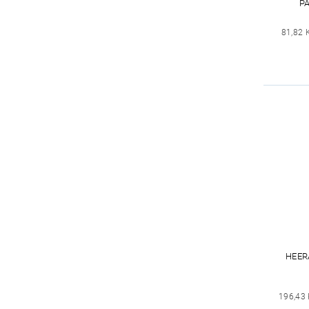
P
81,82 
HEER
196,43