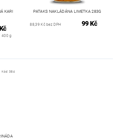
Á KARI
PATAKS NAKLÁDÁNA LIMETKA 283G
99 Kč
88,39 Kč bez DPH
 Kč
/ 400 g
Kód:
384
RINÁDA