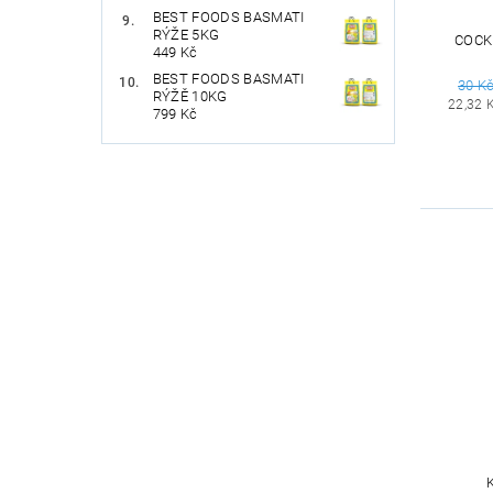
BEST FOODS BASMATI
RÝŽE 5KG
COCK
449 Kč
BEST FOODS BASMATI
30 K
RÝŽĚ 10KG
22,32 
799 Kč