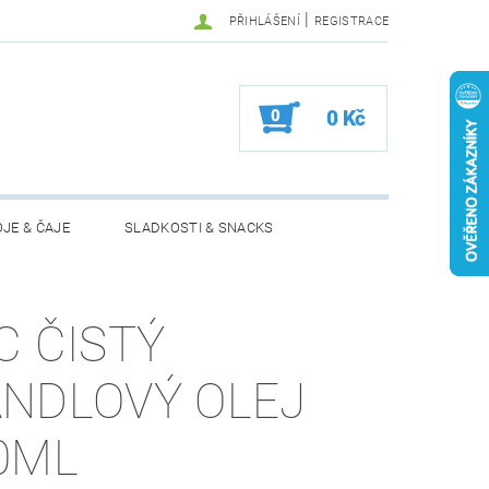
|
PŘIHLÁŠENÍ
REGISTRACE
0
0 Kč
JE & ČAJE
SLADKOSTI & SNACKS
MOŽNOSTI VRÁCENÍ ZBOŽÍ
C ČISTÝ
NDLOVÝ OLEJ
0ML