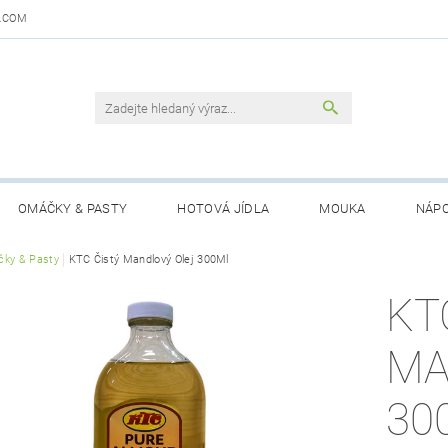
.COM
OMÁČKY & PASTY
HOTOVÁ JÍDLA
MOUKA
NÁPO
DAJŮ
ky & Pasty
KTC Čistý Mandlový Olej 300Ml
OBCHODNÍ PODMÍNKY
KONTAKTY
GARANCE 
KT
MA
30