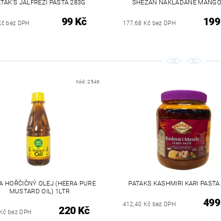
ATAK'S JALFREZI PASTA 283G
SHEZAN NAKLÁDANÉ MANGO
99 Kč
199
Kč bez DPH
177,68 Kč bez DPH
Kód:
2546
A HOŘČIČNÝ OLEJ (HEERA PURE
PATAKS KASHMIRI KARI PASTA
MUSTARD OIL) 1LTR
499
412,40 Kč bez DPH
220 Kč
 Kč bez DPH