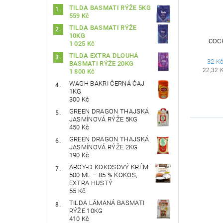
TILDA BASMATI RÝŽE 5KG
559 Kč
TILDA BASMATI RÝŽE
10KG
COC
1 025 Kč
TILDA EXTRA DLOUHÁ
32 K
BASMATI RÝŽE 20KG
22,32 
1 800 Kč
WAGH BAKRI ČERNÁ ČAJ
1KG
300 Kč
GREEN DRAGON THAJSKÁ
JASMÍNOVÁ RÝŽE 5KG
450 Kč
GREEN DRAGON THAJSKÁ
JASMÍNOVÁ RÝŽE 2KG
190 Kč
AROY-D KOKOSOVÝ KRÉM
500 ML – 85 % KOKOS,
EXTRA HUSTÝ
55 Kč
TILDA LÁMANÁ BASMATI
RÝŽE 10KG
410 Kč