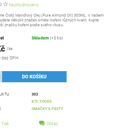
Neohodnoceno
ine Čistý Mandlový Olej (Pure Almond Oil) 300ML. V našem
jdete několik značek směsi koření různých kvalit. Kupte
pší značku koření podle svého vkusu.
st
Skladem
(>5 ks)
Kč
/ ks
160,71 Kč bez DPH
UKTU
303
KTC FOODS
E
OMÁČKY & PASTY
Tisk
Dotaz