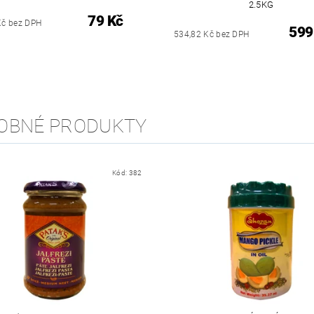
2.5KG
79 Kč
Kč bez DPH
599
534,82 Kč bez DPH
OBNÉ PRODUKTY
Kód:
382