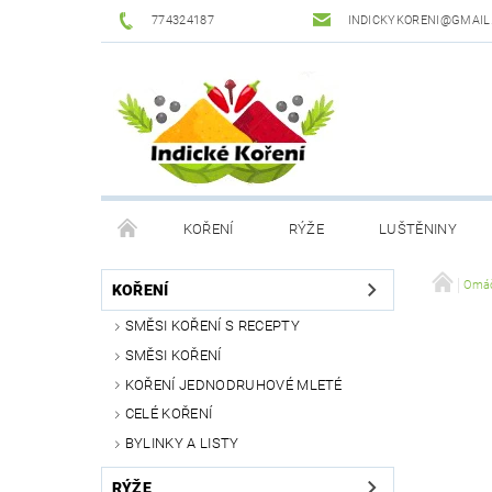
774324187
INDICKYKORENI@GMAIL
KOŘENÍ
RÝŽE
LUŠTĚNINY
DROGERIE
PODMÍNKY OCHRANY OSOBNÍCH Ú
Omáč
KOŘENÍ
SMĚSI KOŘENÍ S RECEPTY
SMĚSI KOŘENÍ
KOŘENÍ JEDNODRUHOVÉ MLETÉ
CELÉ KOŘENÍ
BYLINKY A LISTY
RÝŽE