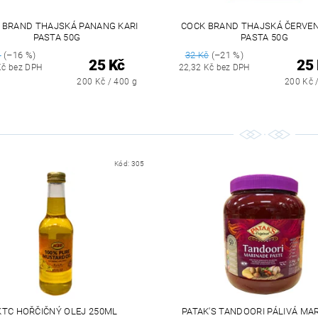
 BRAND THAJSKÁ PANANG KARI
COCK BRAND THAJSKÁ ČERVEN
PASTA 50G
PASTA 50G
č
(–16 %)
32 Kč
(–21 %)
25 Kč
25
Kč bez DPH
22,32 Kč bez DPH
200 Kč / 400 g
200 Kč 
Kód:
305
KTC HOŘČIČNÝ OLEJ 250ML
PATAK'S TANDOORI PÁLIVÁ MA