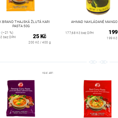
K BRAND THAJSKÁ ŽLUTÁ KARI
AHMAD NAKLÁDANÉ MANGO
PASTA 50G
199
č
(–21 %)
177,68 Kč bez DPH
25 Kč
Kč bez DPH
199 Kč 
200 Kč / 400 g
Kód:
481