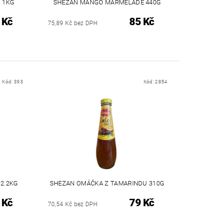
 1KG
SHEZAN MANGO MARMELADE 440G
 Kč
85 Kč
75,89 Kč bez DPH
Kód:
393
Kód:
2854
 2.2KG
SHEZAN OMÁČKA Z TAMARINDU 310G
 Kč
79 Kč
70,54 Kč bez DPH