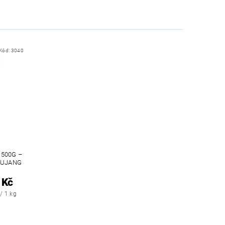
Kód:
3040
 500G –
HUJANG
 Kč
/ 1 kg