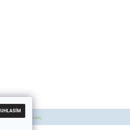
OUHLASÍM
|
a a poštovné
Kontakty