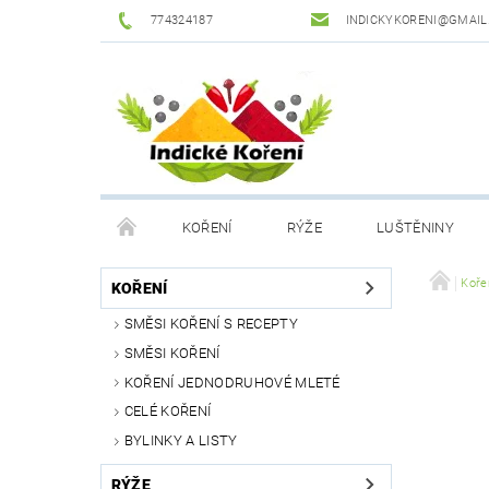
774324187
INDICKYKORENI@GMAIL
KOŘENÍ
RÝŽE
LUŠTĚNINY
DROGERIE
PODMÍNKY OCHRANY OSOBNÍCH Ú
Koře
KOŘENÍ
SMĚSI KOŘENÍ S RECEPTY
SMĚSI KOŘENÍ
KOŘENÍ JEDNODRUHOVÉ MLETÉ
CELÉ KOŘENÍ
BYLINKY A LISTY
RÝŽE