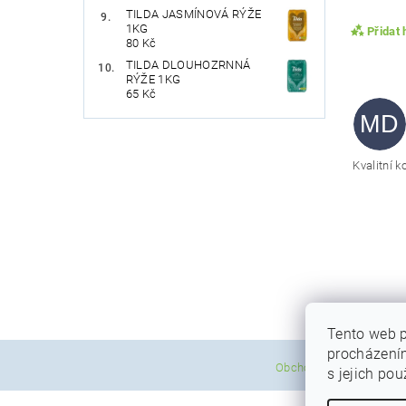
TILDA JASMÍNOVÁ RÝŽE
1KG
Přidat
80 Kč
TILDA DLOUHOZRNNÁ
RÝŽE 1KG
65 Kč
MD
Kvalitní 
Vlože
Tento web p
procházením
|
Obchodní podmínky
P
s jejich po