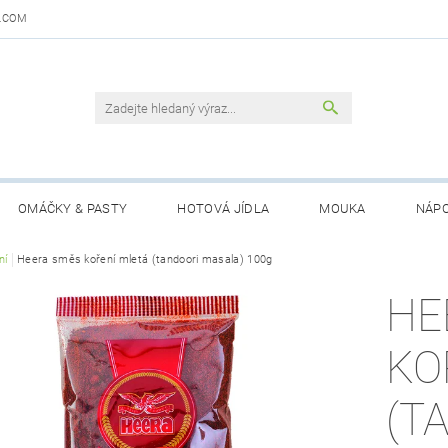
.COM
OMÁČKY & PASTY
HOTOVÁ JÍDLA
MOUKA
NÁPO
DAJŮ
ní
Heera směs koření mletá (tandoori masala) 100g
OBCHODNÍ PODMÍNKY
KONTAKTY
GARANCE 
HE
KO
(T