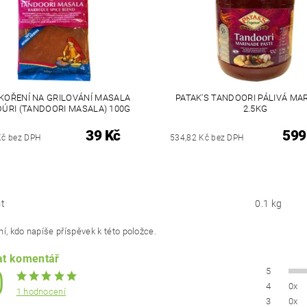
KOŘENÍ NA GRILOVÁNÍ MASALA
PATAK'S TANDOORI PÁLIVÁ MA
ÚRI (TANDOORI MASALA) 100G
2.5KG
39 Kč
599
Kč bez DPH
534,82 Kč bez DPH
t
0.1 kg
í, kdo napíše příspěvek k této položce.
at komentář
0
5
4
0x
1 hodnocení
3
0x