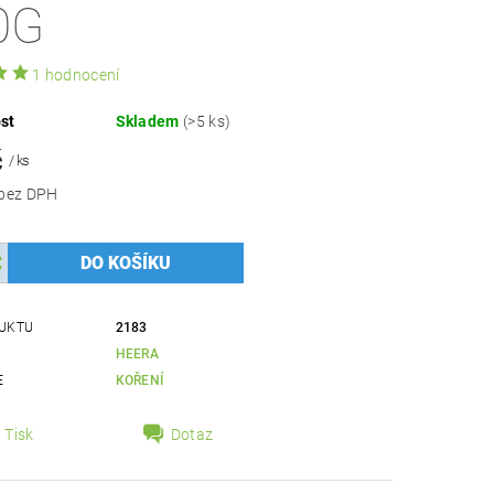
0G
1 hodnocení
st
Skladem
(>5 ks)
č
/ ks
43,75 Kč bez DPH
UKTU
2183
HEERA
E
KOŘENÍ
Tisk
Dotaz