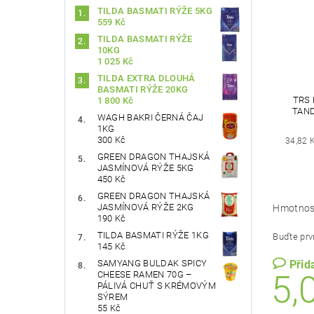
TILDA BASMATI RÝŽE 5KG
559 Kč
TILDA BASMATI RÝŽE
10KG
1 025 Kč
TILDA EXTRA DLOUHÁ
BASMATI RÝŽE 20KG
TRS 
1 800 Kč
TAND
WAGH BAKRI ČERNÁ ČAJ
1KG
300 Kč
34,82 
GREEN DRAGON THAJSKÁ
JASMÍNOVÁ RÝŽE 5KG
450 Kč
GREEN DRAGON THAJSKÁ
JASMÍNOVÁ RÝŽE 2KG
Hmotnos
190 Kč
TILDA BASMATI RÝŽE 1KG
Buďte prvn
145 Kč
Přid
SAMYANG BULDAK SPICY
5,
CHEESE RAMEN 70G –
PÁLIVÁ CHUŤ S KRÉMOVÝM
SÝREM
55 Kč