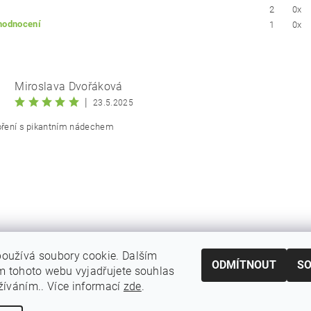
2
0x
 hodnocení
1
0x
Miroslava Dvořáková
|
23.5.2025
koření s pikantním nádechem
ním hodnocení souhlasíte s
podmínkami ochrany osobních údajů
oužívá soubory cookie. Dalším
ODMÍTNOUT
S
 tohoto webu vyjadřujete souhlas
|
|
|
odmínky ochrany osobních
Vrácení zboží
Reklamační podmínky
Doprav
užíváním.. Více informací
zde
.