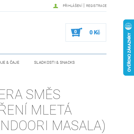
|
PŘIHLÁŠENÍ
REGISTRACE
0
0 Kč
JE & ČAJE
SLADKOSTI & SNACKS
MOŽNOSTI VRÁCENÍ ZBOŽÍ
ERA SMĚS
ŘENÍ MLETÁ
ANDOORI MASALA)