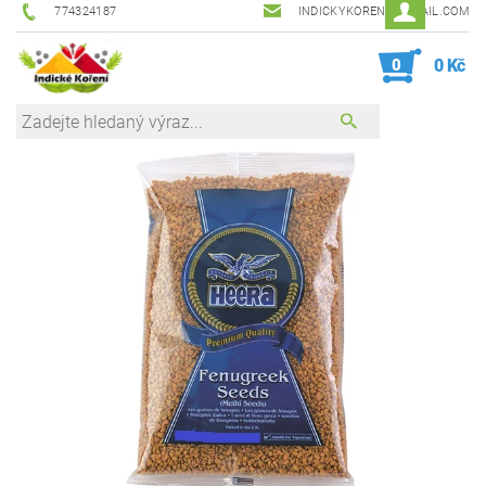
774324187
INDICKYKORENI@GMAIL.COM
0
0 Kč