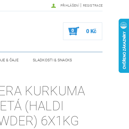
|
PŘIHLÁŠENÍ
REGISTRACE
0
0 Kč
JE & ČAJE
SLADKOSTI & SNACKS
MOŽNOSTI VRÁCENÍ ZBOŽÍ
ERA KURKUMA
ETÁ (HALDI
WDER) 6X1KG