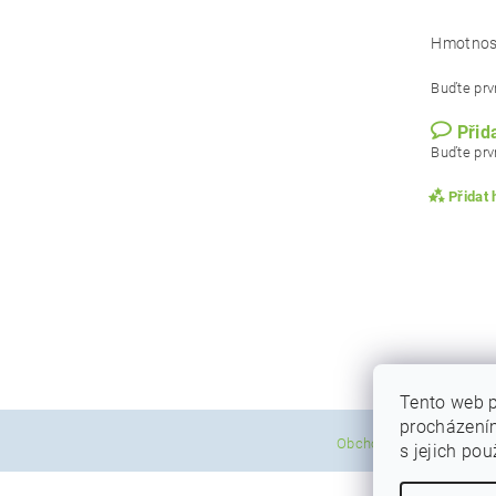
Hmotnos
Buďte prvn
Přid
Buďte prvn
Přidat
Tento web p
procházením
|
Obchodní podmínky
P
s jejich po
Vlože