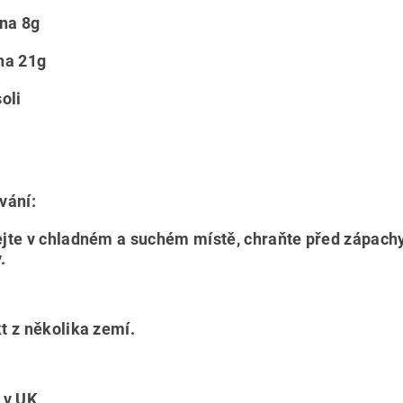
ina 8g
na 21g
oli
vání:
jte v chladném a suchém místě, chraňte před zápachy.
.
t z několika zemí.
 v UK