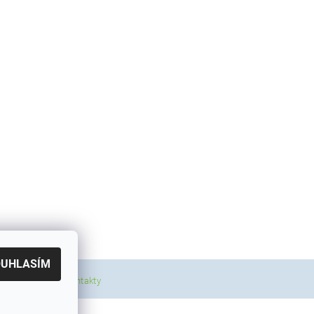
OUHLASÍM
|
a a poštovné
Kontakty