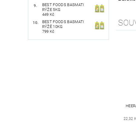
BEST FOODS BASMATI
RÝŽE 5KG
449 Kč
SOU
BEST FOODS BASMATI
RÝŽĚ 10KG
799 Kč
HEER
22,32 