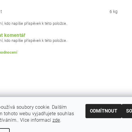
t
6 kg
í, kdo napíše příspěvek k této položce.
at komentář
í, kdo napíše příspěvek k této položce.
 hodnocení
oužívá soubory cookie. Dalším
ODMÍTNOUT
S
 tohoto webu vyjadřujete souhlas
|
|
|
odmínky ochrany osobních
Vrácení zboží
Reklamační podmínky
Doprav
užíváním.. Více informací
zde
.
ním hodnocení souhlasíte s
podmínkami ochrany osobních údajů