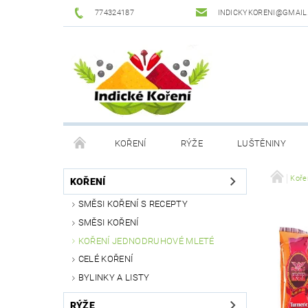
774324187
INDICKYKORENI@GMAIL
KOŘENÍ
RÝŽE
LUŠTĚNINY
DROGERIE
PODMÍNKY OCHRANY OSOBNÍCH Ú
Koře
KOŘENÍ
SMĚSI KOŘENÍ S RECEPTY
SMĚSI KOŘENÍ
KOŘENÍ JEDNODRUHOVÉ MLETÉ
CELÉ KOŘENÍ
BYLINKY A LISTY
RÝŽE