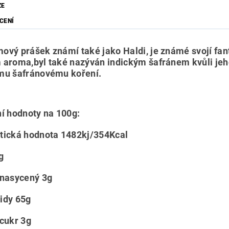
ZE
CENÍ
ový prášek známí také jako Haldi, je známé svojí fant
 aroma,byl také nazýván indickým šafránem kvůli jeh
mu šafránovému koření.
ní hodnoty na 100g:
tická hodnota 1482kj/354Kcal
g
 nasycený 3g
idy 65g
 cukr 3g