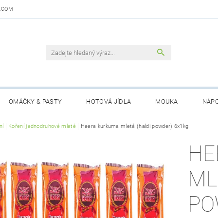
.COM
OMÁČKY & PASTY
HOTOVÁ JÍDLA
MOUKA
NÁPO
DAJŮ
ní
Koření jednodruhové mleté
OBCHODNÍ PODMÍNKY
Heera kurkuma mletá (haldi powder) 6x1kg
KONTAKTY
GARANCE 
HE
ML
PO