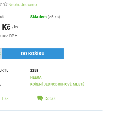
Neohodnoceno
st
Skladem
(>5 ks)
0 Kč
/ ks
982,14 Kč bez DPH
UKTU
2258
HEERA
E
KOŘENÍ JEDNODRUHOVÉ MLETÉ
Tisk
Dotaz