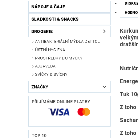
DISKU
NÁPOJE & ČAJE
HODNO
SLADKOSTI & SNACKS
Kurkum
DROGERIE
velkým
ANTIBAKTERIÁLNÍ MÝDLA DETTOL
dražší
ÚSTNÍ HYGIENA
PROSTŘEDKY DO MYČKY
AJURVÉDA
Nutrič
SVÍČKY & SVÍCNY
Energe
ZNAČKY
Tuk 10
PŘIJÍMÁME ONLINE PLATBY
Z toho
Sachar
Z toho
TOP 10