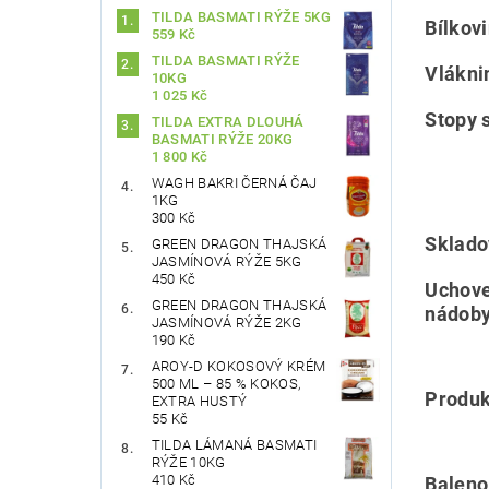
TILDA BASMATI RÝŽE 5KG
Bílkov
559 Kč
TILDA BASMATI RÝŽE
Vlákni
10KG
1 025 Kč
Stopy s
TILDA EXTRA DLOUHÁ
BASMATI RÝŽE 20KG
1 800 Kč
WAGH BAKRI ČERNÁ ČAJ
1KG
300 Kč
Sklado
GREEN DRAGON THAJSKÁ
JASMÍNOVÁ RÝŽE 5KG
450 Kč
Uchove
GREEN DRAGON THAJSKÁ
nádoby
JASMÍNOVÁ RÝŽE 2KG
190 Kč
AROY-D KOKOSOVÝ KRÉM
500 ML – 85 % KOKOS,
Produk
EXTRA HUSTÝ
55 Kč
TILDA LÁMANÁ BASMATI
RÝŽE 10KG
410 Kč
Baleno