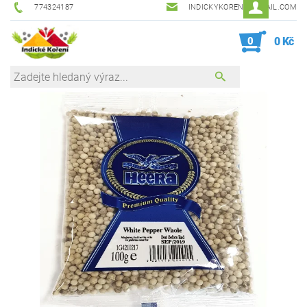
774324187
INDICKYKORENI@GMAIL.COM
0
0 Kč